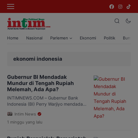
Home
Nasional
Parlemen
Ekonomi
Politik
Bumi T
ekonomi indonesia
Gubernur BI Mendadak
Mundur di Tengah Rupiah
Melemah, Ada Apa?
INTIMNEWS.COM – Gubernur Bank
Indonesia (BI) Perry Warjiyo mendadak
mengundurkan diri dari jabatannya di
Intim News
tengah tekanan terhadap nilai tukar
1 minggu
yang lalu
rupiah. Keputusan tersebut
disampaikan setelah Perry mengirimkan
surat pengunduran diri kepada