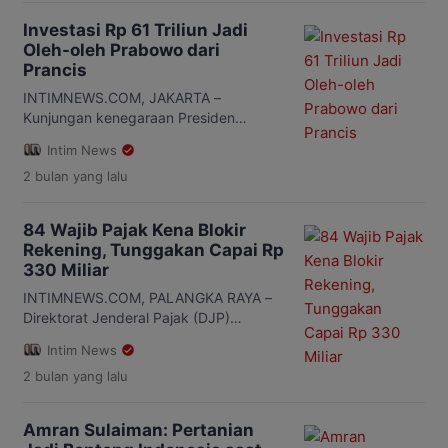
Investasi Rp 61 Triliun Jadi
Oleh-oleh Prabowo dari
Prancis
INTIMNEWS.COM, JAKARTA –
Kunjungan kenegaraan Presiden
Prabowo Subianto ke Prancis
Intim News
membuahkan hasil konkret di bidang
2 bulan
yang lalu
ekonomi. Pemerintah Indonesia dan
pelaku usaha kedua negara berhasil
mencatatkan empat kesepakatan
84 Wajib Pajak Kena Blokir
komersial senilai USD3,5 miliar atau
Rekening, Tunggakan Capai Rp
sekitar Rp61,25 triliun. Kesepakatan
330 Miliar
tersebut menjadi salah satu capaian
penting dalam upaya memperkuat
INTIMNEWS.COM, PALANGKA RAYA –
hubungan ekonomi dan investasi antara
Direktorat Jenderal Pajak (DJP)
Indonesia dan Prancis di tengah […]
Kementerian Keuangan memblokir
Intim News
rekening 84 wajib pajak (WP) secara
2 bulan
yang lalu
serentak dalam operasi penagihan
pajak yang digelar pada 18-22 Mei
2026. Nilai tunggakan pajak dari
Amran Sulaiman: Pertanian
puluhan wajib pajak tersebut mencapai