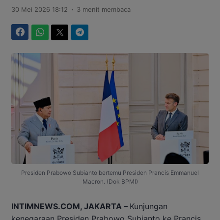
.
30 Mei 2026 18:12
3 menit membaca
Facebook
WhatsApp
Twitter
Telegram
Presiden Prabowo Subianto bertemu Presiden Prancis Emmanuel
Macron. (Dok BPMI)
INTIMNEWS.COM, JAKARTA –
Kunjungan
kenegaraan Presiden Prabowo Subianto ke Prancis