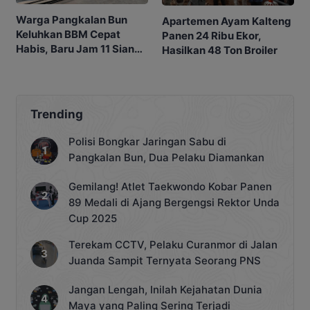
Warga Pangkalan Bun
Apartemen Ayam Kalteng
Keluhkan BBM Cepat
Panen 24 Ribu Ekor,
Habis, Baru Jam 11 Siang
Hasilkan 48 Ton Broiler
SPBU Sudah Kehabisan
Stok
Trending
Polisi Bongkar Jaringan Sabu di
Pangkalan Bun, Dua Pelaku Diamankan
Gemilang! Atlet Taekwondo Kobar Panen
89 Medali di Ajang Bergengsi Rektor Unda
Cup 2025
Terekam CCTV, Pelaku Curanmor di Jalan
Juanda Sampit Ternyata Seorang PNS
Jangan Lengah, Inilah Kejahatan Dunia
Maya yang Paling Sering Terjadi