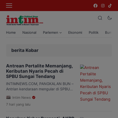
Home
Nasional
Parlemen
Ekonomi
Politik
Bumi T
berita Kobar
Antrean Pertalite Memanjang,
Keributan Nyaris Pecah di
SPBU Sungai Tendang
INTIMNEWS.COM, PANGKALAN BUN –
Antrian kendaraan mengular di SPBU
Sungai Tendang Kecamatan Kumai,
Intim News
Kabupaten Kotawaringin Barat
7 hari
yang lalu
Kalimantan Tengah. Di tengah
panjangnya barisan kendaraan untuk
mendapatkan Pertalite, emosi sejumlah