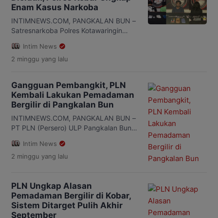
melibatkan sepeda motor Honda
Enam Kasus Narkoba
Scoopy warna biru yang dikendarai
Lisehuang dengan penumpang Anian
INTIMNEWS.COM, PANGKALAN BUN –
dan mobil Daihatsu […]
Satresnarkoba Polres Kotawaringin
Barat (Kobar) berhasil mengungkap
Intim News
enam perkara tindak pidana narkotika
2 minggu
yang lalu
selama Juli 2026. Dari pengungkapan
tersebut, polisi mengamankan delapan
tersangka yang terdiri dari tujuh pria
Gangguan Pembangkit, PLN
dewasa dan satu perempuan dewasa
Kembali Lakukan Pemadaman
yang berstatus ibu rumah tangga (IRT).
Bergilir di Pangkalan Bun
Kapolres Kotawaringin Barat AKBP
Theodorus Priyo Santosa melalui
INTIMNEWS.COM, PANGKALAN BUN –
Kasatnarkoba AKP M. Yosep Sukma […]
PT PLN (Persero) ULP Pangkalan Bun
kembali menerapkan pemadaman listrik
Intim News
bergilir di sejumlah wilayah pada Jumat
2 minggu
yang lalu
(24/7/2026). Kebijakan tersebut diambil
menyusul gangguan pada sistem
kelistrikan Kalimantan Selatan dan
PLN Ungkap Alasan
Kalimantan Tengah (Kalselteng),
Pemadaman Bergilir di Kobar,
khususnya di sisi pembangkitan.
Sistem Ditarget Pulih Akhir
Manajer PT PLN (Persero) ULP
September
Pangkalan Bun, Agung Darmawan,