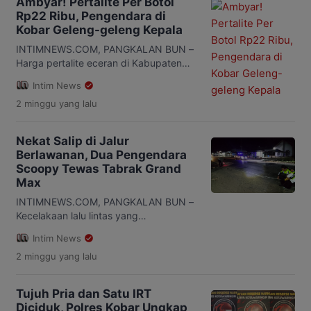
Ambyar! Pertalite Per Botol
Rp22 Ribu, Pengendara di
Kobar Geleng-geleng Kepala
INTIMNEWS.COM, PANGKALAN BUN –
Harga pertalite eceran di Kabupaten
Kotawaringin Barat (Kobar), Kalimantan
Intim News
Tengah, melonjak hingga Rp22 ribu per
2 minggu
yang lalu
botol. Kondisi ini terjadi di tengah
panjangnya antrean kendaraan di
sejumlah SPBU yang membuat warga
Nekat Salip di Jalur
membeli BBM eceran. Fenomena
Berlawanan, Dua Pengendara
tersebut terlihat di kawasan Simpang
Scoopy Tewas Tabrak Grand
Runtu, Kecamatan Pangkalan Lada.
Max
Sejumlah pengendara motor rela
membayar lebih mahal agar […]
INTIMNEWS.COM, PANGKALAN BUN –
Kecelakaan lalu lintas yang
menewaskan dua orang terjadi di Jalan
Intim News
Ahmad Yani Km 38, Desa Persiapan
2 minggu
yang lalu
Pangkalan Lada, Kecamatan Pangkalan
Lada, Kabupaten Kotawaringin Barat
(Kobar), Minggu, 26 Juli 2026 sekitar
Tujuh Pria dan Satu IRT
pukul 20.00 WIB. Kecelakaan tersebut
Diciduk, Polres Kobar Ungkap