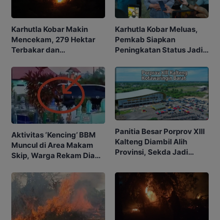
Karhutla Kobar Makin
Karhutla Kobar Meluas,
Mencekam, 279 Hektar
Pemkab Siapkan
Terbakar dan
Peningkatan Status Jadi
Penerbangan Mulai
Tanggap Darurat
Terganggu
Panitia Besar Porprov Xlll
Aktivitas ‘Kencing’ BBM
Kalteng Diambil Alih
Muncul di Area Makam
Provinsi, Sekda Jadi
Skip, Warga Rekam Diam-
Ketua
diam