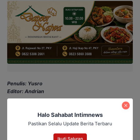
Penulis: Yusro
Editor: Andrian
berita Kobar
kobar
kotawaringin barat
Listrik Padam
Halo Sahabat Intimnews
pangkalan bun
Pemadaman listrik
pln
Pastikan Selalu Update Berita Terbaru
Bagikan
Ikuti Saluran