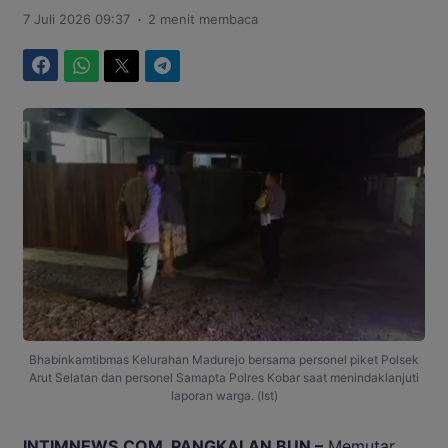
.
7 Juli 2026 09:37
2 menit membaca
Facebook
WhatsApp
Twitter
Telegram
Bhabinkamtibmas Kelurahan Madurejo bersama personel piket Polsek
Arut Selatan dan personel Samapta Polres Kobar saat menindaklanjuti
laporan warga. (Ist)
INTIMNEWS.COM, PANGKALAN BUN –
Memutar