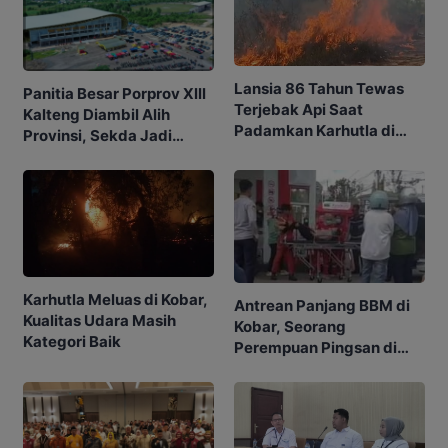
Lansia 86 Tahun Tewas
Panitia Besar Porprov Xlll
Terjebak Api Saat
Kalteng Diambil Alih
Padamkan Karhutla di
Provinsi, Sekda Jadi
Kebunnya
Ketua
Karhutla Meluas di Kobar,
Antrean Panjang BBM di
Kualitas Udara Masih
Kobar, Seorang
Kategori Baik
Perempuan Pingsan di
SPBU