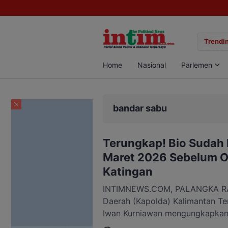
gan Sabu di Pangkalan Bun, Dua Pelaku Diamankan
Trendin
Home
Nasional
Parlemen
bandar sabu
Terungkap! Bio Sudah 
Maret 2026 Sebelum Op
Katingan
INTIMNEWS.COM, PALANGKA RAY
Daerah (Kapolda) Kalimantan Ten
Iwan Kurniawan mengungkapkan
berinisial B (Bio) yang menjadi t