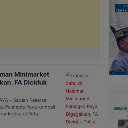
aman Minimarket
kan, FA Diciduk
A – Satuan Reserse
ta Palangka Raya kembali
narkotika di Kota
inisial FA (39) diamankan
abu siap edar.