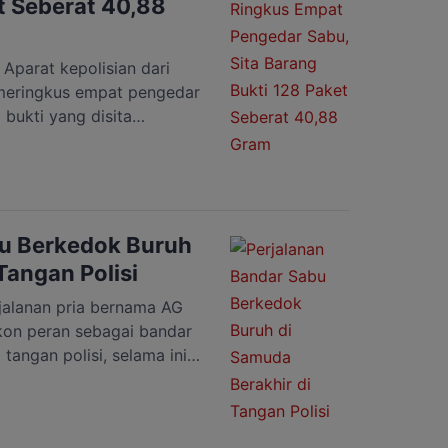
t Seberat 40,88
arat kepolisian dari
 meringkus empat pengedar
 bukti yang disita
 berat 40,88 gram. Hal
Katingan AKBP I Gede Putu
Halaman Polres Katingan,
andar sabu yang berhasil
bu Berkedok Buruh
Tangan Polisi
alanan pria bernama AG
kon peran sebagai bandar
tangan polisi, selama ini
lisi. Licinnya akal bulus
 gagal memasukannya ke
ksa tidak ditemukan barang