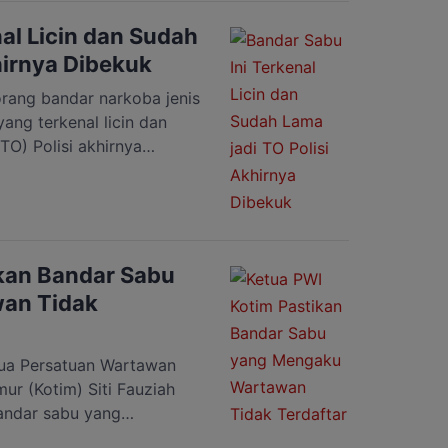
pai […]
al Licin dan Sudah
hirnya Dibekuk
ang bandar narkoba jenis
yang terkenal licin dan
TO) Polisi akhirnya
Kotawaringin Timur
. Dirinya dibekuk Polisi di
 Ujung Pandaran Km 1, RT
kan Bandar Sabu
an Tidak
a Persatuan Wartawan
ur (Kotim) Siti Fauziah
andar sabu yang
Polres Kotim bukan