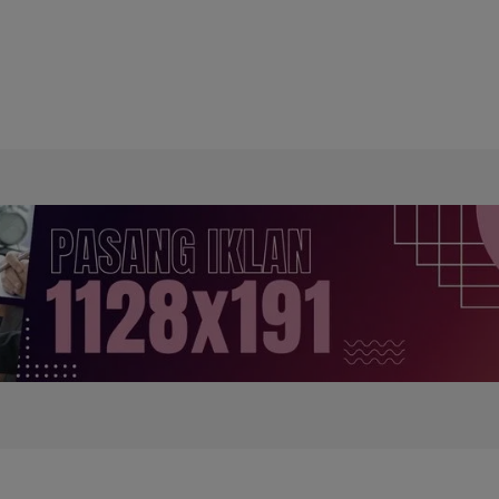
terdaftar di PWI Kotim.
ota PWI bahkan bukan
Kotim. Secara pribadi saya