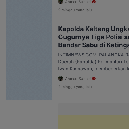
Ahmad Suhairi
Satresnarkoba Polres Katingan
2 minggu
yang lalu
residivis kasus yang sama. Mesk
pada Oktober 2025, Bio diduga
sabu di Desa Tumbang Kalemei,
Kapolda Kalteng Ungka
Tengah, Kabupaten Katingan. […
Gugurnya Tiga Polisi 
Bandar Sabu di Kating
INTIMNEWS.COM, PALANGKA RAY
Daerah (Kapolda) Kalimantan Ten
Iwan Kurniawan, membeberkan k
tewasnya tiga anggota Satresna
Ahmad Suhairi
saat mengungkap kasus peredar
2 minggu
yang lalu
Tumbang Kalemei, Kecamatan Ka
Kabupaten Katingan. Ketiga ang
Ipda Anumerta Sumariyanto, Ai
Perdana Putra, dan Briptu Anum