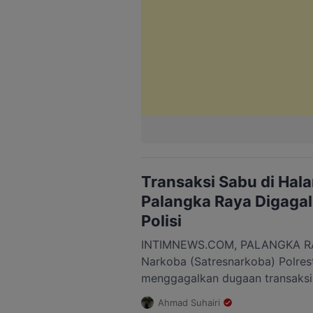
Transaksi Sabu di Hal
Palangka Raya Digagal
Polisi
INTIMNEWS.COM, PALANGKA RAY
Narkoba (Satresnarkoba) Polres
menggagalkan dugaan transaksi 
Palangka Raya. Seorang pria ber
Ahmad Suhairi
bersama 10 paket yang diduga s