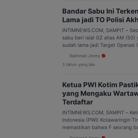
bukti. Namun tidak berhenti sam
Bandar Sabu Ini Terken
Lama jadi TO Polisi Ak
INTIMNEWS.COM, SAMPIT – Seor
sabu beri isial GZ alias AM (50) 
sudah lama jadi Target Operasi (
dibekuk Satres Narkoba Polres 
Rakhmad Jimmy
(Kotim). Jum’at, 24 Februari 2023
3 tahun
yang lalu
kediamannya di Jalan Samuda –
023, RW 007, Desa […]
Ketua PWI Kotim Pasti
yang Mengaku Wartaw
Terdaftar
INTIMNEWS.COM, SAMPIT – Ketu
Indonesia (PWI) Kotawaringin Tim
memastikan bahwa F seorang b
ditangkap oleh Satres Narkoba 
Rakhmad Jimmy