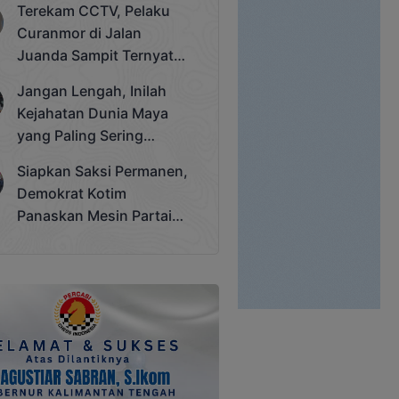
Terekam CCTV, Pelaku
Cup 2025
Curanmor di Jalan
Juanda Sampit Ternyata
Seorang PNS
Jangan Lengah, Inilah
Kejahatan Dunia Maya
yang Paling Sering
Terjadi
Siapkan Saksi Permanen,
Demokrat Kotim
Panaskan Mesin Partai
Hadapi Pemilu 2029