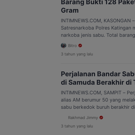
Barang Bukti 128 Pake
Gram
INTIMNEWS.COM, KASONGAN – Ap
Satresnarkoba Polres Katingan
narkoba jenis sabu. Total barang
sebanyak 128 paket sabu dengan
Bitro
tersebut disampaikan Kapolres 
3 tahun
yang lalu
W saat menggelar press rilis di 
Selasa 7 Maret 2023. Keempat b
[…]
Perjalanan Bandar Sa
di Samuda Berakhir di 
INTIMNEWS.COM, SAMPIT – Perj
alias AM berumur 50 yang mela
sabu berkedok buruh berakhir di 
AG telah lama menjadi incaran po
Rakhmad Jimmy
pria itu sempat membuat polisi
3 tahun
yang lalu
jeruji besi lantaran saat diperi