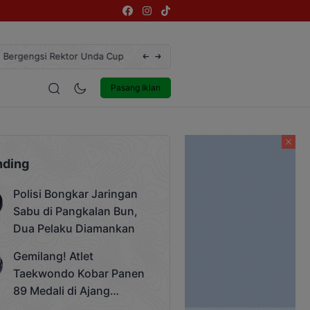
ngsi Rektor Unda Cup 2025
Terekam CCTV, Pelaku Curanmor di Jalan 
estyle
Entertainment
Pasang Iklan
nding
Polisi Bongkar Jaringan
Sabu di Pangkalan Bun,
Dua Pelaku Diamankan
Gemilang! Atlet
Taekwondo Kobar Panen
89 Medali di Ajang
Bergengsi Rektor Unda