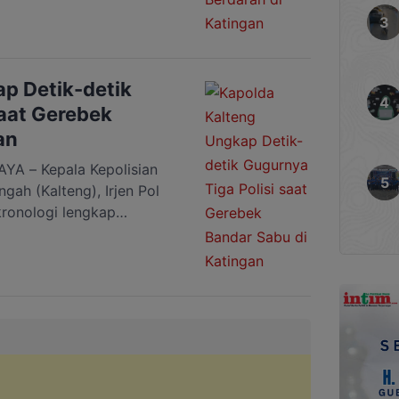
 merupakan seorang
i baru bebas bersyarat
 kembali mengedarkan
 Kecamatan Katingan
p Detik-detik
]
saat Gerebek
an
A – Kepala Kepolisian
gah (Kalteng), Irjen Pol
ronologi lengkap
rkoba Polres Katingan
an narkoba di Desa
tingan Tengah,
gota yang gugur yakni
ptu Anumerta Yudhie
erta Nopandri […]