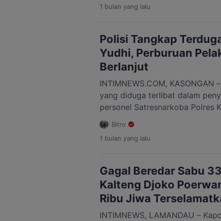
1 bulan
yang lalu
Penangkapan dilakukan di halam
kawasan Jalan G. Obos pada Seni
pukul 19.30 WIB. Kasatresnarko
Polisi Tangkap Terdug
Yudhi, Perburuan Pela
Berlanjut
INTIMNEWS.COM, KASONGAN – Se
yang diduga terlibat dalam pen
personel Satresnarkoba Polres K
penggerebekan bandar sabu di 
Bitro
Kecamatan Katingan Tengah, Ka
1 bulan
yang lalu
ditangkap Tim gabungan Polda K
tersebut ditangkap di sebuah la
Tumbang Pariyei, Kecamatan Kat
Gagal Beredar Sabu 33
Penangkapan dilakukan setelah p
Kalteng Djoko Poerwa
Ribu Jiwa Terselamatk
INTIMNEWS, LAMANDAU – Kapol