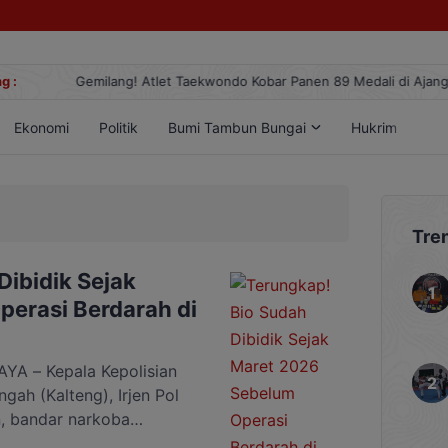
g :
Gemilang! Atlet Taekwondo Kobar Panen 89 Medali di Ajang Berge
Ekonomi
Politik
Bumi Tambun Bungai
Hukrim
Lif
Tre
Dibidik Sejak
erasi Berdarah di
A – Kepala Kepolisian
gah (Kalteng), Irjen Pol
, bandar narkoba
arget operasi