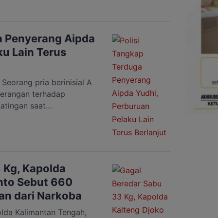
an sebuah minimarket di
n, 6 Juli 2026 sekitar
ba […]
a Penyerang Aipda
ku Lain Terus
orang pria berinisial A
yerangan terhadap
atingan saat
Desa Tumbang Kalemei,
bupaten Katingan,
alimantan Tengah. Pria
nting sedot emas di Desa
ingan Tengah.
 Kg, Kapolda
olisi […]
nto Sebut 660
an dari Narkoba
da Kalimantan Tengah,