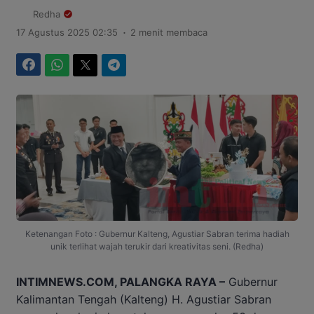
Redha
.
17 Agustus 2025 02:35
2 menit membaca
Facebook
WhatsApp
Twitter
Telegram
Ketenangan Foto : Gubernur Kalteng, Agustiar Sabran terima hadiah
unik terlihat wajah terukir dari kreativitas seni. (Redha)
INTIMNEWS.COM, PALANGKA RAYA –
Gubernur
Kalimantan Tengah (Kalteng) H. Agustiar Sabran