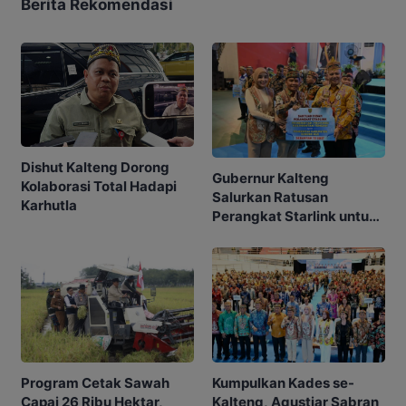
Berita Rekomendasi
Dishut Kalteng Dorong
Gubernur Kalteng
Kolaborasi Total Hadapi
Salurkan Ratusan
Karhutla
Perangkat Starlink untuk
Sekolah dan Puskesmas
Program Cetak Sawah
Kumpulkan Kades se-
Capai 26 Ribu Hektar,
Kalteng, Agustiar Sabran