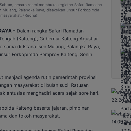
 Sabran, secara resmi membuka kegiatan Safari Ramadan
n Mulang, Palangka Raya, disaksikan unsur Forkopimda
 masyarakat. (Redha)
RAYA –
Dalam rangka Safari Ramadan
Tengah (Kalteng), Gubernur Kalteng Agustiar
rsama di Istana Isen Mulang, Palangka Raya,
 unsur Forkopimda Pemprov Kalteng, Senin
t menjadi agenda rutin pemerintah provinsi
engan masyarakat di bulan suci. Ratusan
 antusias menghadiri acara sejak sore hari.
apolda Kalteng beserta jajaran, pimpinan
agama dan tokoh masyarakat.
Sabran menegaskan bahwa Safari Ramadan