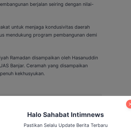
mbangunan berjalan seiring dengan nilai-
rakat untuk menjaga kondusivitas daerah
erus mendukung program pembangunan demi
siyah Ramadan disampaikan oleh Hasanuddin
i UAS Banjar. Ceramah yang disampaikan
 penuh kekhusyukan.
g Salurkan Ratusan Perangkat Starlink
dan Puskesmas
Halo Sahabat Intimnews
Pastikan Selalu Update Berita Terbaru