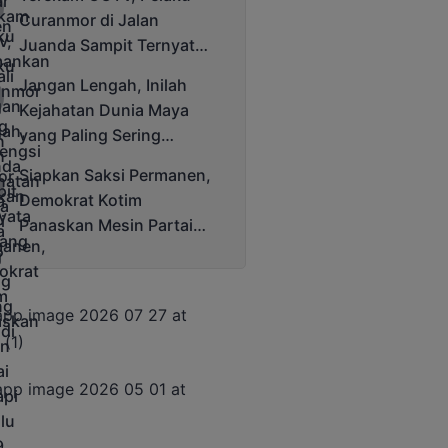
Cup 2025
Curanmor di Jalan
Juanda Sampit Ternyata
Seorang PNS
Jangan Lengah, Inilah
Kejahatan Dunia Maya
yang Paling Sering
Terjadi
Siapkan Saksi Permanen,
Demokrat Kotim
Panaskan Mesin Partai
Hadapi Pemilu 2029