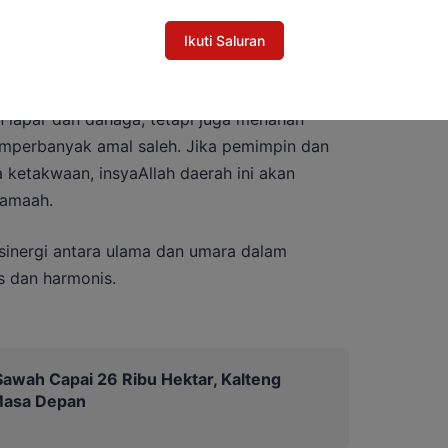
 mengingatkan pentingnya menjadikan
si diri dan memperkuat kepedulian sosial di
Ikuti Saluran
lapar dan dahaga, tetapi juga menahan
emperbanyak amal saleh. Jika pemimpin dan
etakwaan, insyaAllah daerah ini akan
jamaah.
sinergi antara ulama dan umara dalam
s dan harmonis.
awah Capai 26 Ribu Hektar, Kalteng
Masa Depan