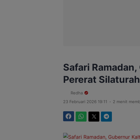
Safari Ramadan,
Pererat Silatur
Redha
.
23 Februari 2026 19:11
2 menit mem
Facebook
WhatsApp
Twitter
Telegram