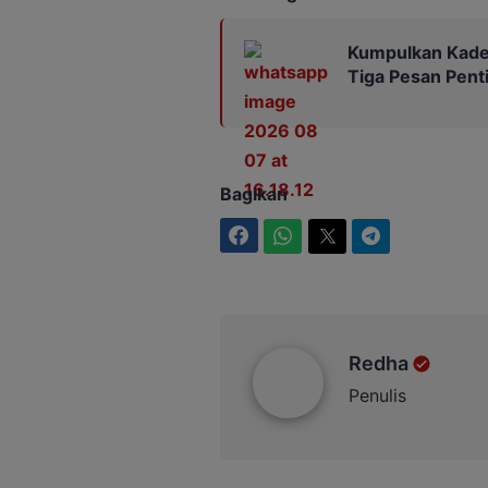
Kumpulkan Kades
Tiga Pesan Pent
Bagikan
Facebook
WhatsApp
Twitter
Telegram
Redha
Redha
Penulis