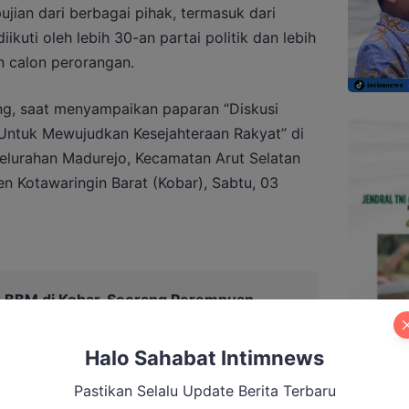
ian dari berbagai pihak, termasuk dari
iikuti oleh lebih 30-an partai politik dan lebih
n calon perorangan.
ng, saat menyampaikan paparan “Diskusi
 Untuk Mewujudkan Kesejahteraan Rakyat” di
lurahan Madurejo, Kecamatan Arut Selatan
en Kotawaringin Barat (Kobar), Sabtu, 03
g BBM di Kobar, Seorang Perempuan
Halo Sahabat Intimnews
Pastikan Selalu Update Berita Terbaru