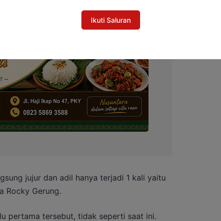
Ikuti Saluran
sung jujur dan adil hanya terjadi 1 kali yaitu
ta Rocky Gerung.
 pertama tersebut, tidak seperti saat ini.