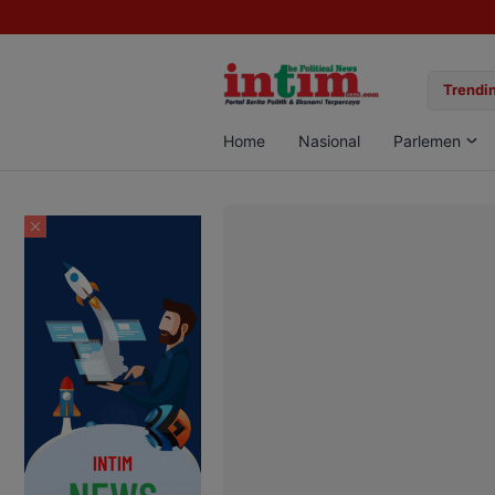
gan Sabu di Pangkalan Bun, Dua Pelaku Diamankan
Trendin
Home
Nasional
Parlemen