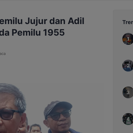
milu Jujur dan Adil
Tre
ada Pemilu 1955
aca