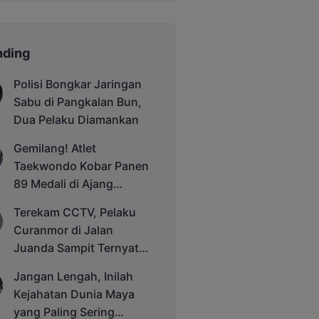
nding
Polisi Bongkar Jaringan
Sabu di Pangkalan Bun,
Dua Pelaku Diamankan
Gemilang! Atlet
Taekwondo Kobar Panen
89 Medali di Ajang
Bergengsi Rektor Unda
Terekam CCTV, Pelaku
Cup 2025
Curanmor di Jalan
Juanda Sampit Ternyata
Seorang PNS
Jangan Lengah, Inilah
Kejahatan Dunia Maya
yang Paling Sering