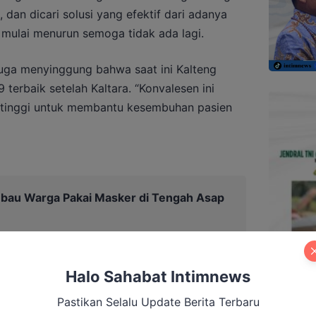
an dicari solusi yang efektif dari adanya
 mulai menurun semoga tidak ada lagi.
juga menyinggung bahwa saat ini Kalteng
erbaik setelah Kaltara. “Konvalesen ini
at tinggi untuk membantu kesembuhan pasien
Imbau Warga Pakai Masker di Tengah Asap
Halo Sahabat Intimnews
Pastikan Selalu Update Berita Terbaru