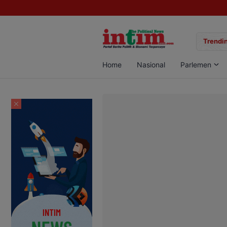
gan Sabu di Pangkalan Bun, Dua Pelaku Diamankan
Trendin
Home
Nasional
Parlemen