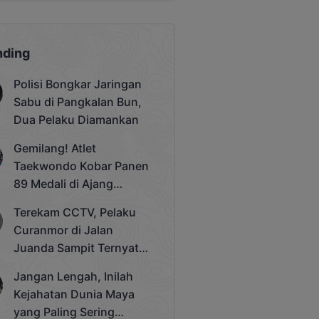
nding
Polisi Bongkar Jaringan
Sabu di Pangkalan Bun,
Dua Pelaku Diamankan
Gemilang! Atlet
Taekwondo Kobar Panen
89 Medali di Ajang
Bergengsi Rektor Unda
Terekam CCTV, Pelaku
Cup 2025
Curanmor di Jalan
Juanda Sampit Ternyata
Seorang PNS
Jangan Lengah, Inilah
Kejahatan Dunia Maya
yang Paling Sering