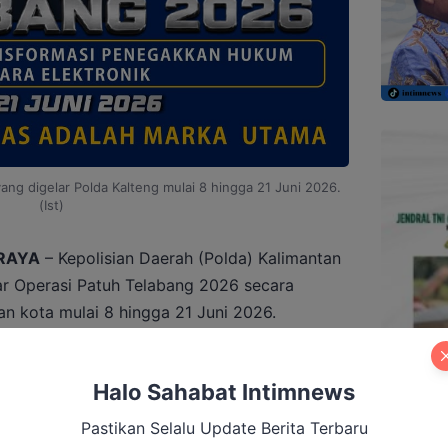
ng digelar Polda Kalteng mulai 8 hingga 21 Juni 2026.
(Ist)
RAYA
– Kepolisian Daerah (Polda) Kalimantan
r Operasi Patuh Telabang 2026 secara
an kota mulai 8 hingga 21 Juni 2026.
s akan memprioritaskan penindakan terhadap
Halo Sahabat Intimnews
asat mata dan berpotensi menyebabkan
gi.
Pastikan Selalu Update Berita Terbaru