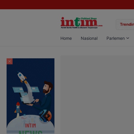
gan Sabu di Pangkalan Bun, Dua Pelaku Diamankan
Trendin
Home
Nasional
Parlemen