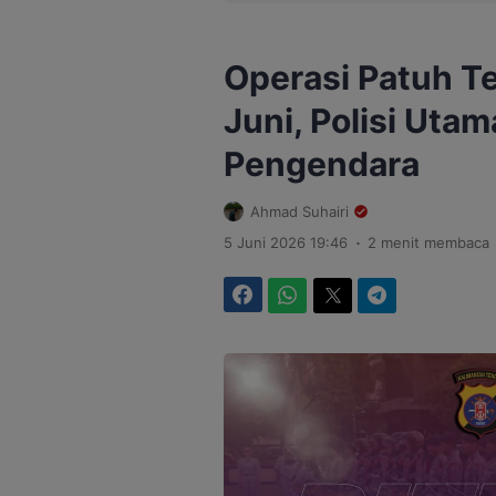
Operasi Patuh T
Juni, Polisi Uta
Pengendara
Ahmad Suhairi
.
5 Juni 2026 19:46
2 menit membaca
Facebook
WhatsApp
Twitter
Telegram