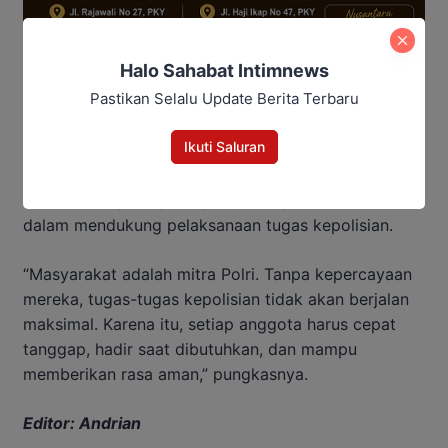
Halo Sahabat Intimnews
Pastikan Selalu Update Berita Terbaru
Di akhir arahannya, Wakapolda meminta seluruh
Ikuti Saluran
anggota meningkatkan kualitas pelayanan,
perlindungan, dan pengayoman kepada masyarakat.
Ia menilai kepercayaan publik menjadi modal utama
dalam mendukung pelaksanaan tugas kepolisian.
“Masyarakat adalah mitra Polri. Tanpa kepercayaan
mereka, tugas-tugas kepolisian tidak akan berjalan
maksimal. Karena itu, setiap anggota harus cepat
tanggap, hadir saat dibutuhkan, dan mampu
memberikan rasa aman,” pungkasnya.
Editor: Andrian