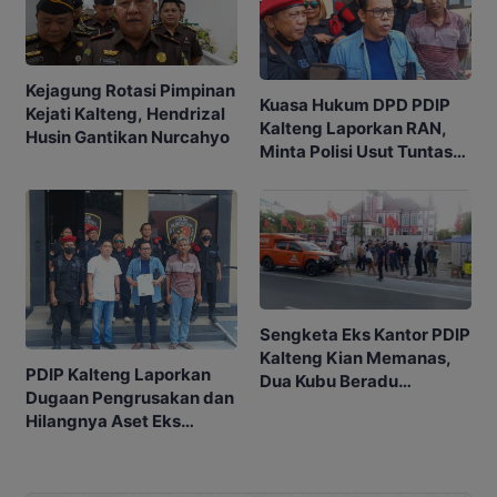
Kejagung Rotasi Pimpinan
Kuasa Hukum DPD PDIP
Kejati Kalteng, Hendrizal
Kalteng Laporkan RAN,
Husin Gantikan Nurcahyo
Minta Polisi Usut Tuntas
Sengketa Eks Kantor
Sengketa Eks Kantor PDIP
Kalteng Kian Memanas,
PDIP Kalteng Laporkan
Dua Kubu Beradu
Dugaan Pengrusakan dan
Argumentasi Hukum
Hilangnya Aset Eks
Kantor ke Polda