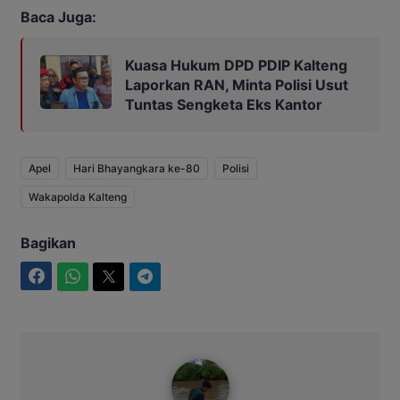
Baca Juga:
Kuasa Hukum DPD PDIP Kalteng
Laporkan RAN, Minta Polisi Usut
Tuntas Sengketa Eks Kantor
Apel
Hari Bhayangkara ke-80
Polisi
Wakapolda Kalteng
Bagikan
Facebook
WhatsApp
Twitter
Telegram
Ahmad Suhairi