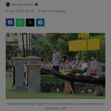
Ahmad Suhairi
.
9 Juni 2026 16:04
2 menit membaca
Facebook
WhatsApp
Twitter
Telegram
Wakapolda Kalteng, Brigjen Pol Yosi Muhamartha, saat menyampaikan
arahannya. (Ist)