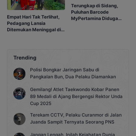
Terungkap di Sidang,
Puluhan Barcode
Empat Hari Tak Terlihat,
MyPertamina Diduga
Pedagang Lansia
untuk Pelangsiran BBM di
Ditemukan Meninggal di
Kobar
Barakan
Trending
Polisi Bongkar Jaringan Sabu di
Pangkalan Bun, Dua Pelaku Diamankan
Gemilang! Atlet Taekwondo Kobar Panen
89 Medali di Ajang Bergengsi Rektor Unda
Cup 2025
Terekam CCTV, Pelaku Curanmor di Jalan
Juanda Sampit Ternyata Seorang PNS
Jangan Lengah, Inilah Kejahatan Dunia