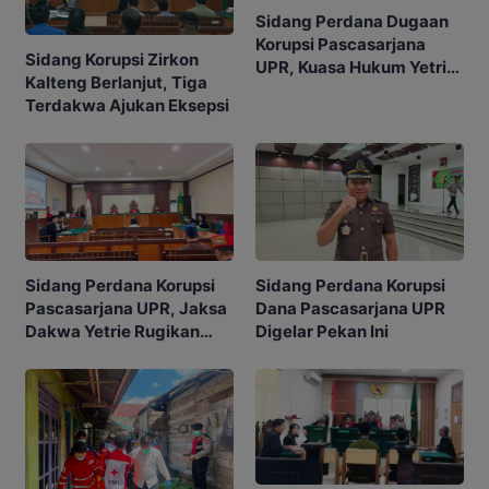
Sidang Perdana Dugaan
Korupsi Pascasarjana
Sidang Korupsi Zirkon
UPR, Kuasa Hukum Yetrie
Kalteng Berlanjut, Tiga
Ajukan Eksepsi
Terdakwa Ajukan Eksepsi
Sidang Perdana Korupsi
Sidang Perdana Korupsi
Pascasarjana UPR, Jaksa
Dana Pascasarjana UPR
Dakwa Yetrie Rugikan
Digelar Pekan Ini
Negara Rp2,4 Miliar