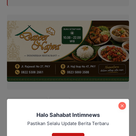
Hukum dan kriminal
katingan
Halo Sahabat Intimnews
Bagikan
Pastikan Selalu Update Berita Terbaru
Facebook
WhatsApp
Twitter
Telegram