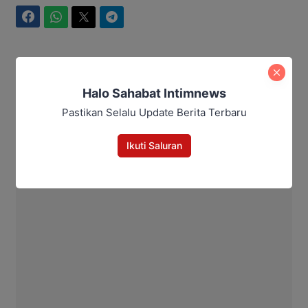
Facebook
WhatsApp
Twitter
Telegram
Ahmad Suhairi
Halo Sahabat Intimnews
Pastikan Selalu Update Berita Terbaru
Ikuti Saluran