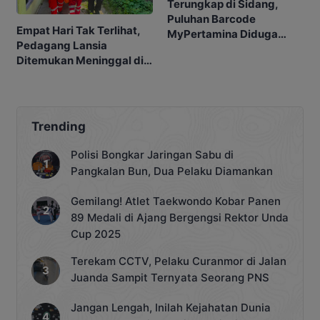
Terungkap di Sidang,
Puluhan Barcode
Empat Hari Tak Terlihat,
MyPertamina Diduga
Pedagang Lansia
untuk Pelangsiran BBM di
Ditemukan Meninggal di
Kobar
Barakan
Trending
Polisi Bongkar Jaringan Sabu di
Pangkalan Bun, Dua Pelaku Diamankan
Gemilang! Atlet Taekwondo Kobar Panen
89 Medali di Ajang Bergengsi Rektor Unda
Cup 2025
Terekam CCTV, Pelaku Curanmor di Jalan
Juanda Sampit Ternyata Seorang PNS
Jangan Lengah, Inilah Kejahatan Dunia