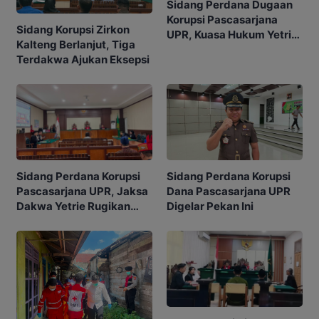
Sidang Perdana Dugaan
Korupsi Pascasarjana
Sidang Korupsi Zirkon
UPR, Kuasa Hukum Yetrie
Kalteng Berlanjut, Tiga
Ajukan Eksepsi
Terdakwa Ajukan Eksepsi
Sidang Perdana Korupsi
Sidang Perdana Korupsi
Pascasarjana UPR, Jaksa
Dana Pascasarjana UPR
Dakwa Yetrie Rugikan
Digelar Pekan Ini
Negara Rp2,4 Miliar