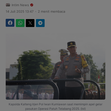
Intim News
.
14 Juli 2025 13:47
2 menit membaca
Facebook
WhatsApp
Twitter
Telegram
Kapolda Kalteng Irjen Pol Iwan Kurniawan saat memimpin apel gelar
pasukan Operasi Patuh Telabang 2025. (Ist)