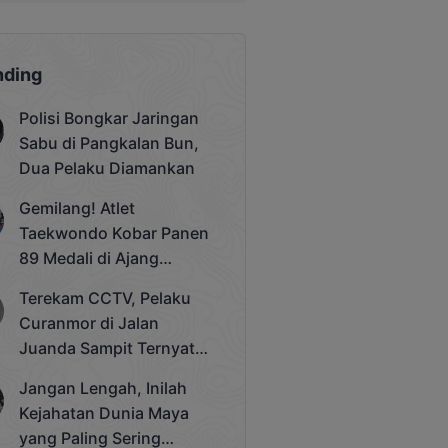
nding
Polisi Bongkar Jaringan
Sabu di Pangkalan Bun,
Dua Pelaku Diamankan
Gemilang! Atlet
Taekwondo Kobar Panen
89 Medali di Ajang
Bergengsi Rektor Unda
Terekam CCTV, Pelaku
Cup 2025
Curanmor di Jalan
Juanda Sampit Ternyata
Seorang PNS
Jangan Lengah, Inilah
Kejahatan Dunia Maya
yang Paling Sering