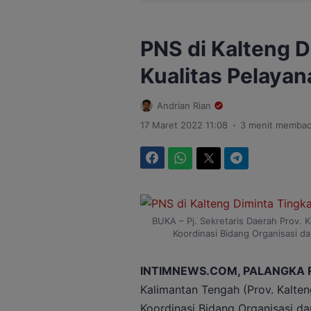
PNS di Kalteng D
Kualitas Pelaya
Andrian Rian
.
17 Maret 2022 11:08
3 menit memba
Facebook
WhatsApp
Twitter
Telegram
BUKA – Pj. Sekretaris Daerah Prov. 
Koordinasi Bidang Organisasi 
INTIMNEWS.COM, PALANGKA 
Kalimantan Tengah (Prov. Kalte
Koordinasi Bidang Organisasi d