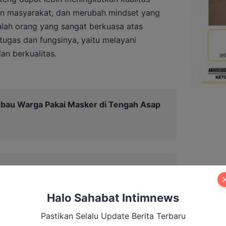
an masyarakat, dan merubah mindset yang
lah orang yang sangat berkuasa atas
tugas dan fungsinya, yaitu melayani
an berkualitas.
Imbau Warga Pakai Masker di Tengah Asap
Halo Sahabat Intimnews
Pastikan Selalu Update Berita Terbaru