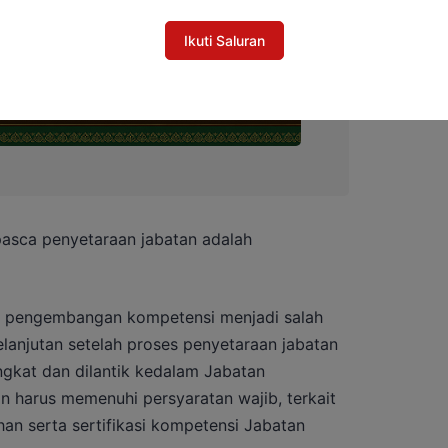
Ikuti Saluran
 pasca penyetaraan jabatan adalah
a, pengembangan kompetensi menjadi salah
lanjutan setelah proses penyetaraan jabatan
ngkat dan dilantik kedalam Jabatan
n harus memenuhi persyaratan wajib, terkait
han serta sertifikasi kompetensi Jabatan