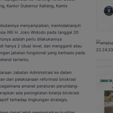
ng, Kantor Gubernur Kalteng, Kamis
mbutannya menyampaikan, menindaklanjuti
esia (RI) H. Joko Widodo pada tanggal 20
atunya adalah perlu dilakukannya
i hanya 2 (dua) level, dan mengganti atau
engan jabatan fungsional yang berbasis pada
tensi tertentu.
taraan Jabatan Administrasi ke dalam
an dari pelaksanaan reformasi birokrasi
sebagaimana amanat peraturan perundang-
rapkan ada peningkatan kinerja birokrasi
aptif terhadap lingkungan strategis.
teng dapat lebih meningkatkan kualitas