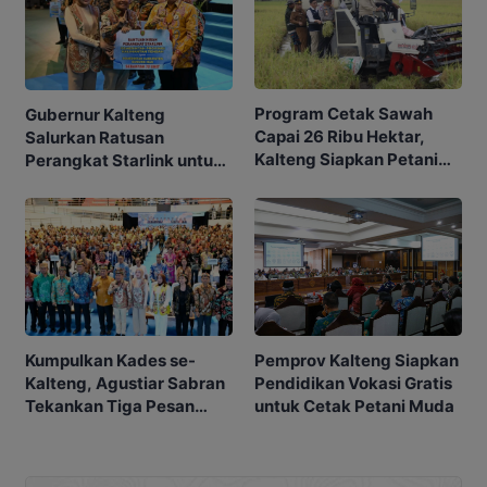
Program Cetak Sawah
Gubernur Kalteng
Capai 26 Ribu Hektar,
Salurkan Ratusan
Kalteng Siapkan Petani
Perangkat Starlink untuk
Masa Depan
Sekolah dan Puskesmas
Kumpulkan Kades se-
Pemprov Kalteng Siapkan
Kalteng, Agustiar Sabran
Pendidikan Vokasi Gratis
Tekankan Tiga Pesan
untuk Cetak Petani Muda
Penting