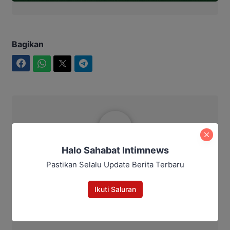
Bagikan
Facebook
WhatsApp
Twitter
Telegram
Redha
Halo Sahabat Intimnews
Pastikan Selalu Update Berita Terbaru
Ikuti Saluran