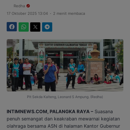
Redha
.
17 Oktober 2025 13:04
2 menit membaca
Facebook
WhatsApp
Twitter
Telegram
Plt Sekda Kalteng, Leonard S Ampung. (Redha)
INTIMNEWS.COM, PALANGKA RAYA –
Suasana
penuh semangat dan keakraban mewarnai kegiatan
olahraga bersama ASN di halaman Kantor Gubernur