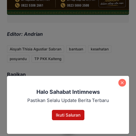
Editor: Andrian
Aisyah Thisia Agustiar Sabran
bantuan
kesehatan
posyandu
TP PKK Kalteng
Bagikan
Facebook
WhatsApp
Twitter
Telegram
Halo Sahabat Intimnews
Pastikan Selalu Update Berita Terbaru
Ikuti Saluran
Ahmad Suhairi