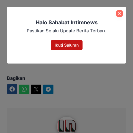
Editor: Andrian
Baca Juga:
Halo Sahabat Intimnews
Pastikan Selalu Update Berita Terbaru
Sidang Korupsi Zirkon Kalteng
Berlanjut, Tiga Terdakwa Ajukan
Ikuti Saluran
Eksepsi
Bagikan
Facebook
WhatsApp
Twitter
Telegram
Intim News