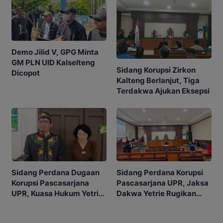
Demo Jilid V, GPG Minta
GM PLN UID Kalselteng
Sidang Korupsi Zirkon
Dicopot
Kalteng Berlanjut, Tiga
Terdakwa Ajukan Eksepsi
Sidang Perdana Korupsi
Sidang Perdana Dugaan
Pascasarjana UPR, Jaksa
Korupsi Pascasarjana
Dakwa Yetrie Rugikan
UPR, Kuasa Hukum Yetrie
Negara Rp2,4 Miliar
Ajukan Eksepsi