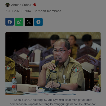
Ahmad Suhairi
.
7 Juli 2026 07:04
2 menit membaca
Facebook
WhatsApp
Twitter
Telegram
Kepala BKAD Kalteng, Suyuti Syamsul saat mengikuti rapat
pembahasan Raperda tentang Pertanggungjawaban Pelaksanaan