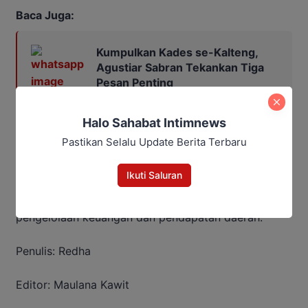
Baca Juga:
Kumpulkan Kades se-Kalteng,
Agustiar Sabran Tekankan Tiga
Pesan Penting
Halo Sahabat Intimnews
Pelatihan ini menjadi bagian dari upaya mendorong
Pastikan Selalu Update Berita Terbaru
birokrasi yang adaptif dan inovatif di tengah
transformasi digital nasional. Dalam jangka panjang,
Ikuti Saluran
langkah ini diharapkan mampu memperkuat kinerja
pemerintah daerah, termasuk dalam memperbaiki
pengelolaan keuangan dan pendapatan daerah.
Penulis: Redha
Editor: Maulana Kawit