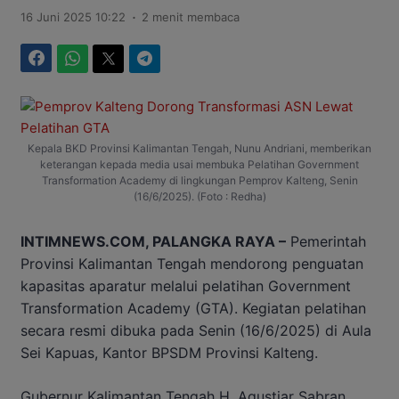
.
16 Juni 2025 10:22
2 menit membaca
Facebook
WhatsApp
Twitter
Telegram
Kepala BKD Provinsi Kalimantan Tengah, Nunu Andriani, memberikan
keterangan kepada media usai membuka Pelatihan Government
Transformation Academy di lingkungan Pemprov Kalteng, Senin
(16/6/2025). (Foto : Redha)
INTIMNEWS.COM, PALANGKA RAYA –
Pemerintah
Provinsi Kalimantan Tengah mendorong penguatan
kapasitas aparatur melalui pelatihan Government
Transformation Academy (GTA). Kegiatan pelatihan
secara resmi dibuka pada Senin (16/6/2025) di Aula
Sei Kapuas, Kantor BPSDM Provinsi Kalteng.
Gubernur Kalimantan Tengah H. Agustiar Sabran