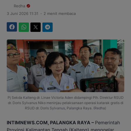
Redha
.
3 Juni 2026 11:31
2 menit membaca
Facebook
WhatsApp
Twitter
Telegram
Pj Sekda Kalteng dr. Linae Victoria Aden didampingi Plh. Direktur RSUD
dr. Doris Sylvanus Niko meninjau pelaksanaan operasi katarak gratis di
RSUD dr. Doris Sylvanus, Palangka Raya. (Redha)
INTIMNEWS.COM, PALANGKA RAYA –
Pemerintah
Provinsi Kalimantan Tengah (Kalteng) menggelar