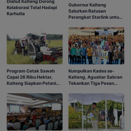
Dishut Kalteng Dorong
Gubernur Kalteng
Kolaborasi Total Hadapi
Salurkan Ratusan
Karhutla
Perangkat Starlink untuk
Sekolah dan Puskesmas
Program Cetak Sawah
Kumpulkan Kades se-
Capai 26 Ribu Hektar,
Kalteng, Agustiar Sabran
Kalteng Siapkan Petani
Tekankan Tiga Pesan
Masa Depan
Penting