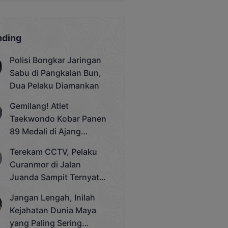
nding
Polisi Bongkar Jaringan
Sabu di Pangkalan Bun,
Dua Pelaku Diamankan
Gemilang! Atlet
Taekwondo Kobar Panen
89 Medali di Ajang
Bergengsi Rektor Unda
Terekam CCTV, Pelaku
Cup 2025
Curanmor di Jalan
Juanda Sampit Ternyata
Seorang PNS
Jangan Lengah, Inilah
Kejahatan Dunia Maya
yang Paling Sering