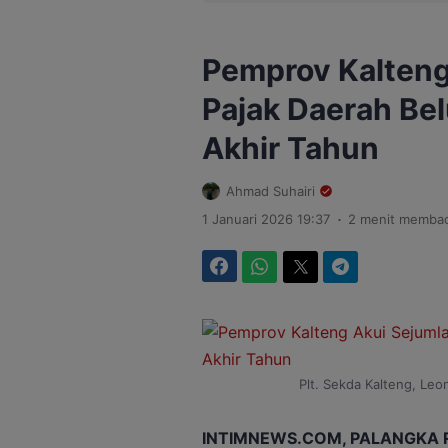
Pemprov Kalteng
Pajak Daerah Be
Akhir Tahun
Ahmad Suhairi
.
1 Januari 2026 19:37
2 menit memba
Facebook
WhatsApp
Twitter
Telegram
Plt. Sekda Kalteng, Leo
INTIMNEWS.COM, PALANGKA 