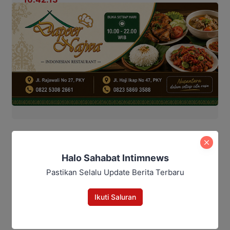
Editor: Andrian
Halo Sahabat Intimnews
BPBD Kalteng
karhutla
Pemprov Kalteng
Pastikan Selalu Update Berita Terbaru
Bagikan
Ikuti Saluran
Facebook
WhatsApp
Twitter
Telegram