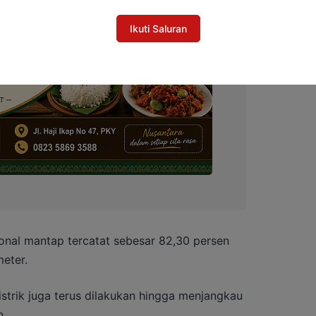
Ikuti Saluran
sional mantap tercatat sebesar 82,30 persen
meter.
listrik juga terus dilakukan hingga menjangkau
n.