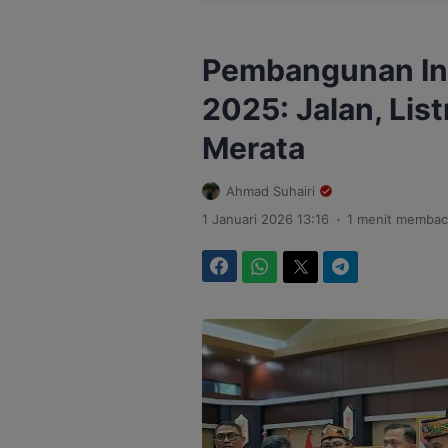
Pembangunan Inf
2025: Jalan, List
Merata
Ahmad Suhairi
.
1 Januari 2026 13:16
1 menit membac
Facebook
WhatsApp
Twitter
Telegram