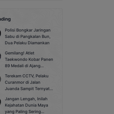
nding
Polisi Bongkar Jaringan
Sabu di Pangkalan Bun,
Dua Pelaku Diamankan
Gemilang! Atlet
Taekwondo Kobar Panen
89 Medali di Ajang
Bergengsi Rektor Unda
Terekam CCTV, Pelaku
Cup 2025
Curanmor di Jalan
Juanda Sampit Ternyata
Seorang PNS
Jangan Lengah, Inilah
Kejahatan Dunia Maya
yang Paling Sering