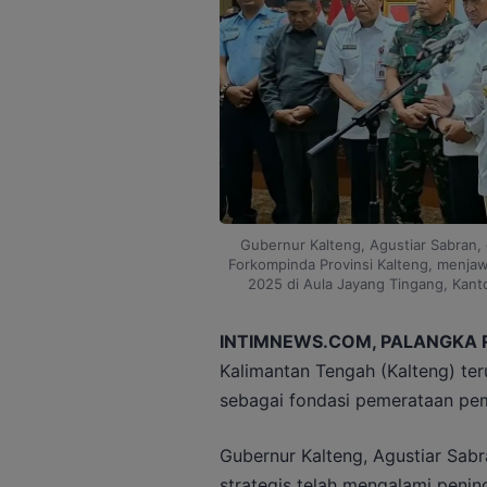
Gubernur Kalteng, Agustiar Sabran,
Forkompinda Provinsi Kalteng, menjawa
2025 di Aula Jayang Tingang, Kant
INTIMNEWS.COM, PALANGKA 
Kalimantan Tengah (Kalteng) te
sebagai fondasi pemerataan pe
Gubernur Kalteng, Agustiar Sab
strategis telah mengalami pening