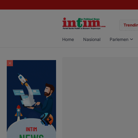
gan Sabu di Pangkalan Bun, Dua Pelaku Diamankan
Trendin
Home
Nasional
Parlemen