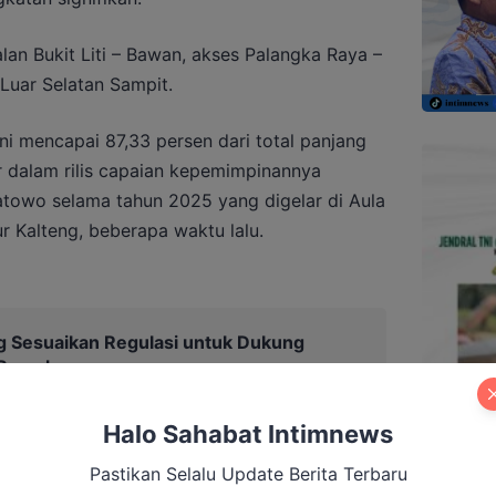
lan Bukit Liti – Bawan, akses Palangka Raya –
 Luar Selatan Sampit.
ini mencapai 87,33 persen dari total panjang
ar dalam rilis capaian kepemimpinannya
towo selama tahun 2025 yang digelar di Aula
 Kalteng, beberapa waktu lalu.
 Sesuaikan Regulasi untuk Dukung
 Rumah
Halo Sahabat Intimnews
Pastikan Selalu Update Berita Terbaru