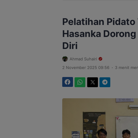
Pelatihan Pidato
Hasanka Dorong 
Diri
Ahmad Suhairi
.
2 November 2025 09:56
3 menit me
Facebook
WhatsApp
Twitter
Telegram