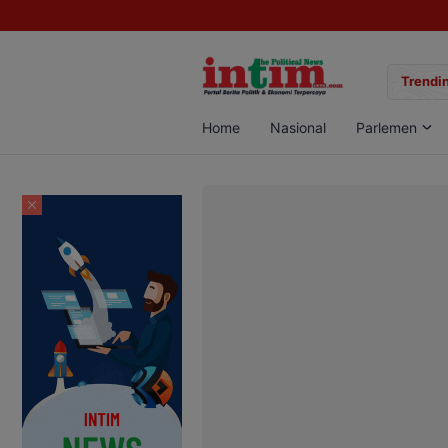
gan Sabu di Pangkalan Bun, Dua Pelaku Diamankan
Trendin
Home
Nasional
Parlemen