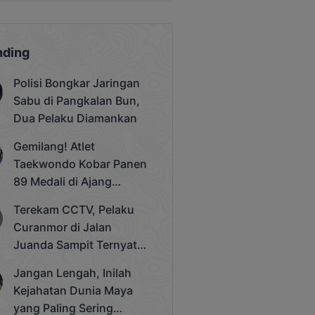
nding
Polisi Bongkar Jaringan
Sabu di Pangkalan Bun,
Dua Pelaku Diamankan
Gemilang! Atlet
Taekwondo Kobar Panen
89 Medali di Ajang
Bergengsi Rektor Unda
Terekam CCTV, Pelaku
Cup 2025
Curanmor di Jalan
Juanda Sampit Ternyata
Seorang PNS
Jangan Lengah, Inilah
Kejahatan Dunia Maya
yang Paling Sering