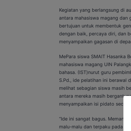
Kegiatan yang berlangsung di au
antara mahasiswa magang dan gu
bertujuan untuk membentuk ge
dengan baik, percaya diri, dan 
menyampaikan gagasan di depan
MePara siswa SMAIT Hasanka Bo
mahasiswa magang UIN Palangka
bahasa. (IST)nurut guru pembim
S.Pd., ide pelatihan ini berawa
melihat sebagian siswa masih be
antara mereka masih bergantung
menyampaikan isi pidato secara 
“Ide ini sangat bagus. Memang s
malu-malu dan terpaku pada tek