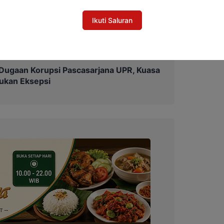
ebih berani dan terbiasa berbicara tanpa
ar Ustadz Ichlasul.
Ikuti Saluran
Dugaan Korupsi Pascasarjana UPR, Kuasa
ukan Eksepsi