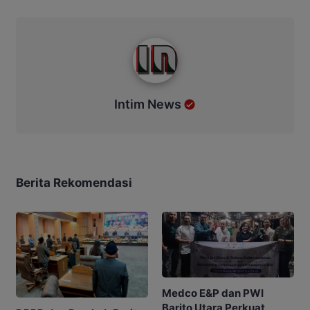
Intim News
Intim News
Berita Rekomendasi
Medco E&P dan PWI
Barito Utara Perkuat