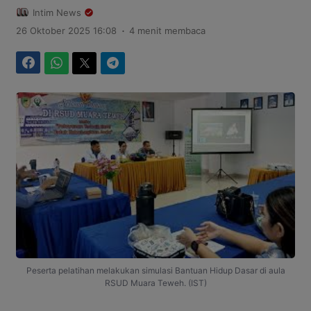
Intim News
.
26 Oktober 2025 16:08
4 menit membaca
Facebook
WhatsApp
Twitter
Telegram
Peserta pelatihan melakukan simulasi Bantuan Hidup Dasar di aula
RSUD Muara Teweh. (IST)