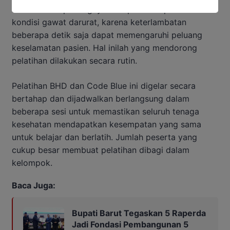
menekankan pentingnya kecepatan respons dalam
kondisi gawat darurat, karena keterlambatan
beberapa detik saja dapat memengaruhi peluang
keselamatan pasien. Hal inilah yang mendorong
pelatihan dilakukan secara rutin.
Pelatihan BHD dan Code Blue ini digelar secara
bertahap dan dijadwalkan berlangsung dalam
beberapa sesi untuk memastikan seluruh tenaga
kesehatan mendapatkan kesempatan yang sama
untuk belajar dan berlatih. Jumlah peserta yang
cukup besar membuat pelatihan dibagi dalam
kelompok.
Baca Juga:
Bupati Barut Tegaskan 5 Raperda
Jadi Fondasi Pembangunan 5