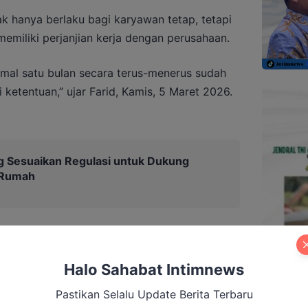
k hanya berlaku bagi karyawan tetap, tetapi
memiliki perjanjian kerja dengan perusahaan.
imal satu bulan secara terus-menerus sudah
etentuan,” ujar Farid, Kamis, 5 Maret 2026.
 Sesuaikan Regulasi untuk Dukung
 Rumah
Halo Sahabat Intimnews
Pastikan Selalu Update Berita Terbaru