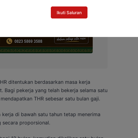
Ikuti Saluran
HR ditentukan berdasarkan masa kerja
. Bagi pekerja yang telah bekerja selama satu
 mendapatkan THR sebesar satu bulan gaji.
kerja di bawah satu tahun tetap menerima
 secara proporsional.