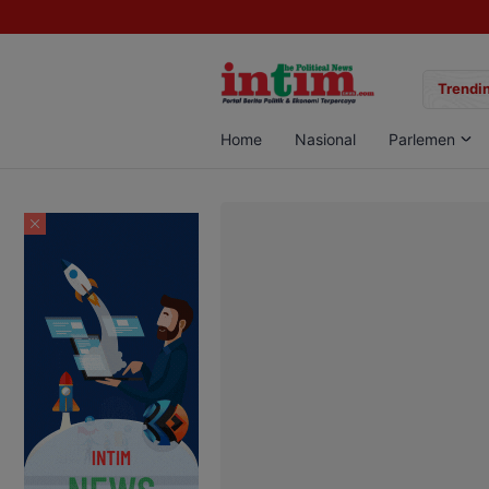
gan Sabu di Pangkalan Bun, Dua Pelaku Diamankan
Trendin
Home
Nasional
Parlemen