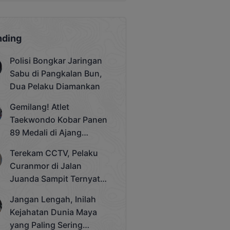
nding
Polisi Bongkar Jaringan
Sabu di Pangkalan Bun,
Dua Pelaku Diamankan
Gemilang! Atlet
Taekwondo Kobar Panen
89 Medali di Ajang
Bergengsi Rektor Unda
Terekam CCTV, Pelaku
Cup 2025
Curanmor di Jalan
Juanda Sampit Ternyata
Seorang PNS
Jangan Lengah, Inilah
Kejahatan Dunia Maya
yang Paling Sering