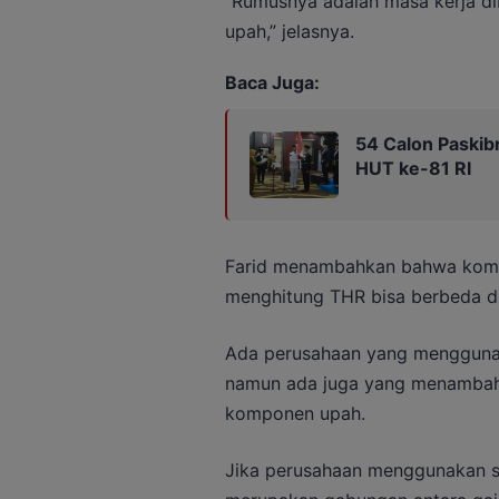
“Rumusnya adalah masa kerja dib
upah,” jelasnya.
Baca Juga:
54 Calon Paskibr
HUT ke-81 RI
Farid menambahkan bahwa komp
menghitung THR bisa berbeda di
Ada perusahaan yang menggunak
namun ada juga yang menambahk
komponen upah.
Jika perusahaan menggunakan si