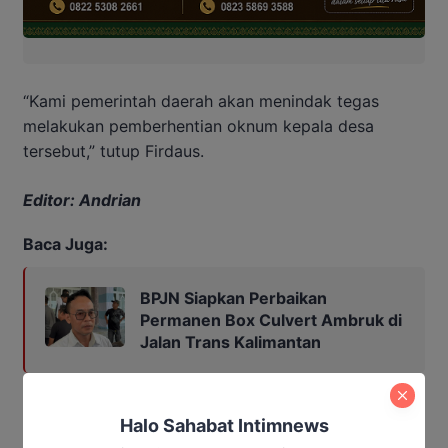
“Kami pemerintah daerah akan menindak tegas
melakukan pemberhentian oknum kepala desa
tersebut,” tutup Firdaus.
Editor: Andrian
Baca Juga:
BPJN Siapkan Perbaikan
Permanen Box Culvert Ambruk di
Jalan Trans Kalimantan
narkoba
pemkab Katingan
Halo Sahabat Intimnews