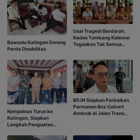
Usai Tragedi Berdarah,
Kades Tumbang Kalemei
Bawaslu Katingan Dorong
Tegaskan Tak Semua
Perda Disabilitas
Warga Terlibat
Penyerangan
BPJN Siapkan Perbaikan
Permanen Box Culvert
Kompolnas Turun ke
Ambruk di Jalan Trans
Katingan, Siapkan
Kalimantan
Langkah Penguatan
Penindakan