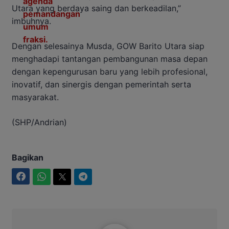
Utara yang berdaya saing dan berkeadilan,”
imbuhnya.
Dengan selesainya Musda, GOW Barito Utara siap
menghadapi tantangan pembangunan masa depan
dengan kepengurusan baru yang lebih profesional,
inovatif, dan sinergis dengan pemerintah serta
masyarakat.
(SHP/Andrian)
Bagikan
Facebook
WhatsApp
Twitter
Telegram
Intim News