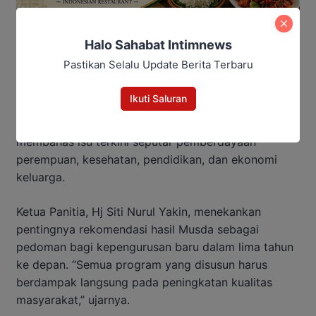
Halo Sahabat Intimnews
Pastikan Selalu Update Berita Terbaru
Ikuti Saluran
Selain pemilihan Ketua GOW, Musda juga
menghadirkan forum diskusi strategis untuk
membahas isu terkini seputar pemberdayaan
perempuan, kesehatan, pendidikan, dan ekonomi
keluarga.
Ketua Panitia, Hj Siti Nurul Yakin, menekankan
pentingnya rekomendasi hasil Musda sebagai
pedoman bagi kepengurusan baru dalam lima tahun
ke depan. “Semua program yang disusun harus
berdampak langsung pada peningkatan kualitas
masyarakat,” ujarnya.