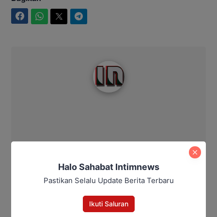
Facebook
WhatsApp
Twitter
Telegram
Intim News
Halo Sahabat Intimnews
Pastikan Selalu Update Berita Terbaru
Ikuti Saluran