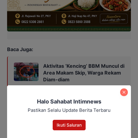
Baca Juga:
Aktivitas ‘Kencing’ BBM Muncul di
Area Makam Skip, Warga Rekam
Diam-diam
Halo Sahabat Intimnews
Bagikan
Pastikan Selalu Update Berita Terbaru
Facebook
WhatsApp
Twitter
Telegram
Ikuti Saluran