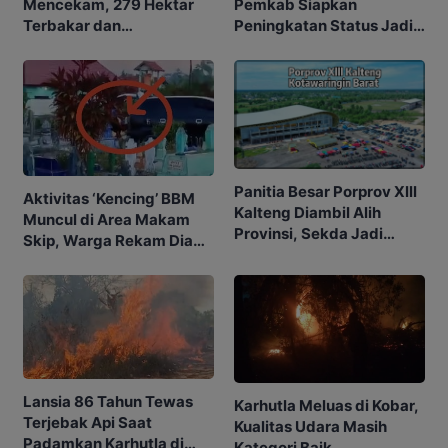
Mencekam, 279 Hektar
Pemkab Siapkan
Terbakar dan
Peningkatan Status Jadi
Penerbangan Mulai
Tanggap Darurat
Terganggu
Panitia Besar Porprov Xlll
Aktivitas ‘Kencing’ BBM
Kalteng Diambil Alih
Muncul di Area Makam
Provinsi, Sekda Jadi
Skip, Warga Rekam Diam-
Ketua
diam
Lansia 86 Tahun Tewas
Karhutla Meluas di Kobar,
Terjebak Api Saat
Kualitas Udara Masih
Padamkan Karhutla di
Kategori Baik