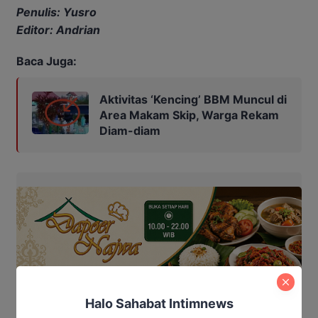
Penulis: Yusro
Editor: Andrian
Baca Juga:
Aktivitas ‘Kencing’ BBM Muncul di
Area Makam Skip, Warga Rekam
Diam-diam
Halo Sahabat Intimnews