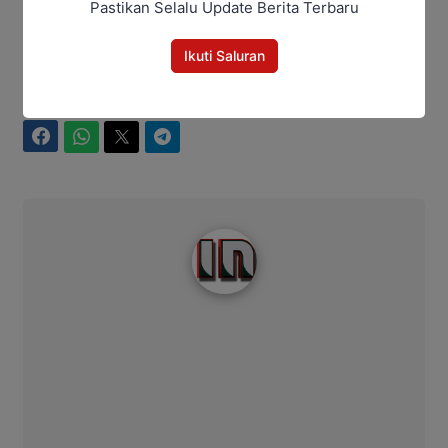
Pastikan Selalu Update Berita Terbaru
Ikuti Saluran
Bagikan
Facebook
WhatsApp
Twitter
Telegram
Intim News