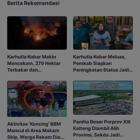
Berita Rekomendasi
Karhutla Kobar Makin
Karhutla Kobar Meluas,
Mencekam, 279 Hektar
Pemkab Siapkan
Terbakar dan
Peningkatan Status Jadi
Penerbangan Mulai
Tanggap Darurat
Terganggu
Panitia Besar Porprov Xlll
Aktivitas ‘Kencing’ BBM
Kalteng Diambil Alih
Muncul di Area Makam
Provinsi, Sekda Jadi
Skip, Warga Rekam Diam-