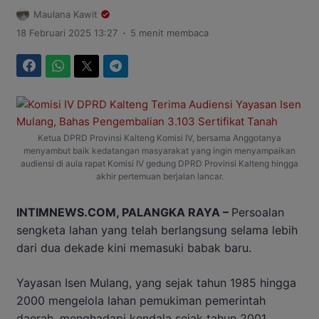
Maulana Kawit
.
18 Februari 2025 13:27
5 menit membaca
Facebook
WhatsApp
Twitter
Telegram
Ketua DPRD Provinsi Kalteng Komisi IV, bersama Anggotanya
menyambut baik kedatangan masyarakat yang ingin menyampaikan
audiensi di aula rapat Komisi IV gedung DPRD Provinsi Kalteng hingga
akhir pertemuan berjalan lancar.
INTIMNEWS.COM, PALANGKA RAYA –
Persoalan
sengketa lahan yang telah berlangsung selama lebih
dari dua dekade kini memasuki babak baru.
Yayasan Isen Mulang, yang sejak tahun 1985 hingga
2000 mengelola lahan pemukiman pemerintah
daerah, menghadapi kendala sejak tahun 2001.