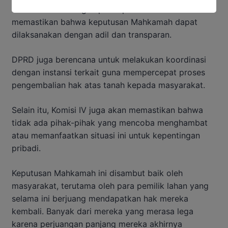
berkoordinasi dengan pihak-pihak terkait untuk
memastikan bahwa keputusan Mahkamah dapat
dilaksanakan dengan adil dan transparan.
DPRD juga berencana untuk melakukan koordinasi
dengan instansi terkait guna mempercepat proses
pengembalian hak atas tanah kepada masyarakat.
Selain itu, Komisi IV juga akan memastikan bahwa
tidak ada pihak-pihak yang mencoba menghambat
atau memanfaatkan situasi ini untuk kepentingan
pribadi.
Keputusan Mahkamah ini disambut baik oleh
masyarakat, terutama oleh para pemilik lahan yang
selama ini berjuang mendapatkan hak mereka
kembali. Banyak dari mereka yang merasa lega
karena perjuangan panjang mereka akhirnya