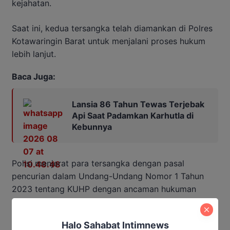
kejahatan.
Saat ini, kedua tersangka telah diamankan di Polres
Kotawaringin Barat untuk menjalani proses hukum
lebih lanjut.
Baca Juga:
Lansia 86 Tahun Tewas Terjebak
Api Saat Padamkan Karhutla di
Kebunnya
Polisi menjerat para tersangka dengan pasal
pencurian dalam Undang-Undang Nomor 1 Tahun
2023 tentang KUHP dengan ancaman hukuman
penjara maksimal tujuh tahun.
Halo Sahabat Intimnews
Penulis: Yusro