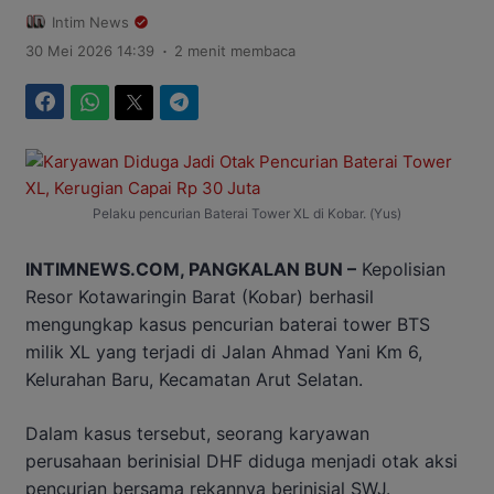
Intim News
.
30 Mei 2026 14:39
2 menit membaca
Facebook
WhatsApp
Twitter
Telegram
Pelaku pencurian Baterai Tower XL di Kobar. (Yus)
INTIMNEWS.COM, PANGKALAN BUN –
Kepolisian
Resor Kotawaringin Barat (Kobar) berhasil
mengungkap kasus pencurian baterai tower BTS
milik XL yang terjadi di Jalan Ahmad Yani Km 6,
Kelurahan Baru, Kecamatan Arut Selatan.
Dalam kasus tersebut, seorang karyawan
perusahaan berinisial DHF diduga menjadi otak aksi
pencurian bersama rekannya berinisial SWJ.