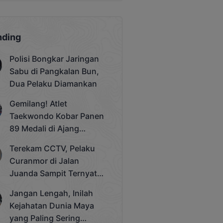
nding
Polisi Bongkar Jaringan
Sabu di Pangkalan Bun,
Dua Pelaku Diamankan
Gemilang! Atlet
Taekwondo Kobar Panen
89 Medali di Ajang
Bergengsi Rektor Unda
Terekam CCTV, Pelaku
Cup 2025
Curanmor di Jalan
Juanda Sampit Ternyata
Seorang PNS
Jangan Lengah, Inilah
Kejahatan Dunia Maya
yang Paling Sering