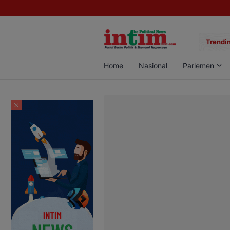
gan Sabu di Pangkalan Bun, Dua Pelaku Diamankan
Trendin
Home
Nasional
Parlemen