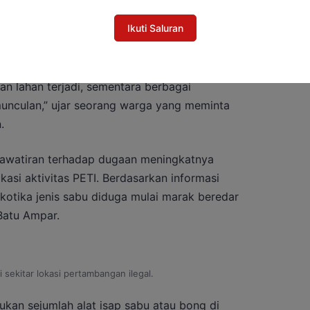
Ikuti Saluran
an lahan terjadi, sementara berbagai
munculan,” ujar seorang warga yang meminta
.
awatiran terhadap dugaan meningkatnya
okasi aktivitas PETI. Berdasarkan informasi
kotika jenis sabu diduga mulai marak beredar
Batu Ampar.
 sekitar lokasi pertambangan ilegal.
an sejumlah alat isap sabu atau bong di