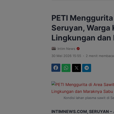
PETI Menggurita
Seruyan, Warga 
Lingkungan dan
Intim News
.
30 Mei 2026 15:55
2 menit membaca
Facebook
WhatsApp
Twitter
Telegram
Kondisi lahan plasma sawit di S
INTIMNEWS.COM, SERUYAN –
A