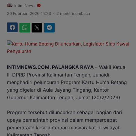
Intim News
.
20 Februari 2026 14:23
2 menit membaca
Facebook
WhatsApp
Twitter
Telegram
INTIMNEWS.COM. PALANGKA RAYA –
Wakil Ketua
III DPRD Provinsi Kalimantan Tengah, Junaidi,
menghadiri peluncuran Program Kartu Huma Betang
yang digelar di Aula Jayang Tingang, Kantor
Gubernur Kalimantan Tengah, Jumat (20/2/2026).
Program tersebut diluncurkan sebagai bagian dari
upaya pemerintah provinsi dalam mempercepat
pemerataan kesejahteraan masyarakat di wilayah
Kalimantan Tengah.