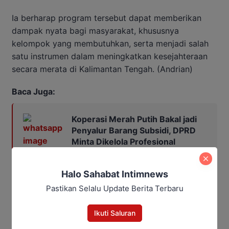
Ia berharap program tersebut dapat memberikan
dampak nyata bagi masyarakat, khususnya
kelompok yang membutuhkan, serta menjadi salah
satu instrumen dalam meningkatkan kesejahteraan
secara merata di Kalimantan Tengah. (Andrian)
Baca Juga:
Koperasi Merah Putih Bakal jadi
Penyalur Barang Subsidi, DPRD
Minta Dikelola Profesional
Halo Sahabat Intimnews
Pastikan Selalu Update Berita Terbaru
Ikuti Saluran