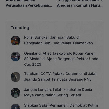
Awasi Komitmen
Tunggu APBD Perubahan,
Perusahaan Perkebunan
Anggaran Karhutla Harus
terhadap Warga Bartim
Siap
Trending
Polisi Bongkar Jaringan Sabu di
Pangkalan Bun, Dua Pelaku Diamankan
Gemilang! Atlet Taekwondo Kobar Panen
89 Medali di Ajang Bergengsi Rektor Unda
Cup 2025
Terekam CCTV, Pelaku Curanmor di Jalan
Juanda Sampit Ternyata Seorang PNS
Jangan Lengah, Inilah Kejahatan Dunia
Maya yang Paling Sering Terjadi
Siapkan Saksi Permanen, Demokrat Kotim