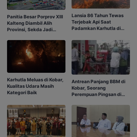
Lansia 86 Tahun Tewas
Panitia Besar Porprov Xlll
Terjebak Api Saat
Kalteng Diambil Alih
Padamkan Karhutla di
Provinsi, Sekda Jadi
Kebunnya
Ketua
Karhutla Meluas di Kobar,
Antrean Panjang BBM di
Kualitas Udara Masih
Kobar, Seorang
Kategori Baik
Perempuan Pingsan di
SPBU