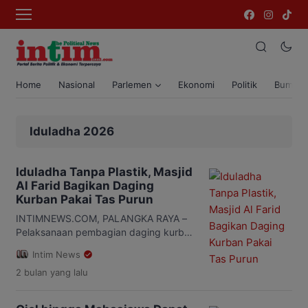
Home
Nasional
Parlemen
Ekonomi
Politik
Bumi T
Iduladha 2026
Iduladha Tanpa Plastik, Masjid
Al Farid Bagikan Daging
Kurban Pakai Tas Purun
INTIMNEWS.COM, PALANGKA RAYA –
Pelaksanaan pembagian daging kurban
di Masjid Al Farid, kompleks
Intim News
perkantoran Pemerintah Kota Palangka
2 bulan
yang lalu
Raya, tampil berbeda pada Iduladha
1447 Hijriah tahun ini. Panitia
menggunakan tas purun sebagai