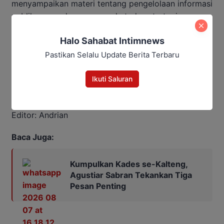
menyampaikan materi tentang pengelolaan informasi
publik, pengaduan masyarakat, dan strategi
komunikasi birokrasi yang efektif.
Halo Sahabat Intimnews
Kegiatan ini diharapkan dapat mendorong
Pastikan Selalu Update Berita Terbaru
transformasi digital yang merata di seluruh pelosok
Kalteng, serta memperkuat peran ASN sebagai agen
Ikuti Saluran
perubahan di bidang komunikasi publik.
Editor: Andrian
Baca Juga:
Kumpulkan Kades se-Kalteng,
Agustiar Sabran Tekankan Tiga
Pesan Penting