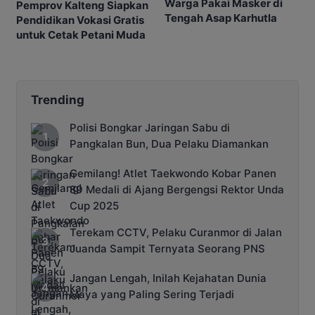
Warga Pakai Masker di
Pemprov Kalteng Siapkan
Tengah Asap Karhutla
Pendidikan Vokasi Gratis
untuk Cetak Petani Muda
Trending
Polisi Bongkar Jaringan Sabu di
Pangkalan Bun, Dua Pelaku Diamankan
Gemilang! Atlet Taekwondo Kobar Panen
89 Medali di Ajang Bergengsi Rektor Unda
Cup 2025
Terekam CCTV, Pelaku Curanmor di Jalan
Juanda Sampit Ternyata Seorang PNS
Jangan Lengah, Inilah Kejahatan Dunia
Maya yang Paling Sering Terjadi