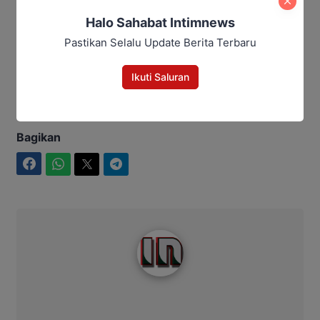
Berlanjut, Tiga Terdakwa Ajukan
Halo Sahabat Intimnews
Eksepsi
Pastikan Selalu Update Berita Terbaru
Ikuti Saluran
Iduladha 2026
palangka raya
Tas Purun
Tas Purun Kalteng
Bagikan
Facebook
WhatsApp
Twitter
Telegram
Intim News