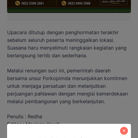
Upacara ditutup dengan penghormatan terakhir
sebelum seluruh peserta meninggalkan lokasi.
Suasana haru menyelimuti rangkaian kegiatan yang
berlangsung tertib dan sederhana.
Melalui renungan suci ini, pemerintah daerah
bersama unsur Forkopimda menunjukkan komitmen
untuk menjaga persatuan dan melanjutkan
perjuangan pahlawan dengan mengisi kemerdekaan
melalui pembangunan yang berkelanjutan.
Penulis : Redha
Editor : Maulana Kawit
Baca Juga: