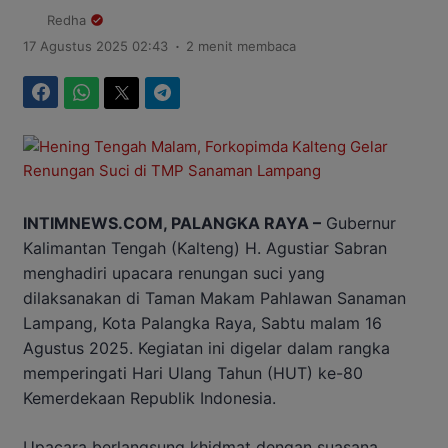
Redha
.
17 Agustus 2025 02:43
2 menit membaca
Facebook
WhatsApp
Twitter
Telegram
INTIMNEWS.COM, PALANGKA RAYA –
Gubernur
Kalimantan Tengah (Kalteng) H. Agustiar Sabran
menghadiri upacara renungan suci yang
dilaksanakan di Taman Makam Pahlawan Sanaman
Lampang, Kota Palangka Raya, Sabtu malam 16
Agustus 2025. Kegiatan ini digelar dalam rangka
memperingati Hari Ulang Tahun (HUT) ke-80
Kemerdekaan Republik Indonesia.
Upacara berlangsung khidmat dengan suasana