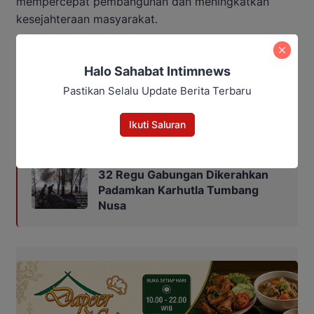
mempercepat pembangunan dan meningkatkan
kesejahteraan masyarakat.
“Pembangunan akan berjalan lebih cepat apabila
Halo Sahabat Intimnews
pemerintah pusat dan daerah bergerak selaras.
Karena itu, kita harus mendukung program Asta Cita
Pastikan Selalu Update Berita Terbaru
Presiden Republik Indonesia,” ucapnya.
Ikuti Saluran
Baca Juga:
32 Regu Gabungan Dikerahkan
Padamkan Karhutla Tumbang
Nusa