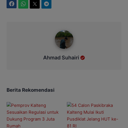
Facebook
WhatsApp
Twitter
Telegram
Ahmad Suhairi
Ahmad Suhairi
Berita Rekomendasi