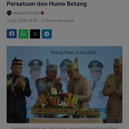
Persatuan dan Huma Betang
Ahmad Suhairi
.
3 Juli 2026 19:15
2 menit membaca
Facebook
WhatsApp
Twitter
Telegram
Gubernur Kalteng, Agustiar Sabran, menyuapi Bupati Pulang Pisau