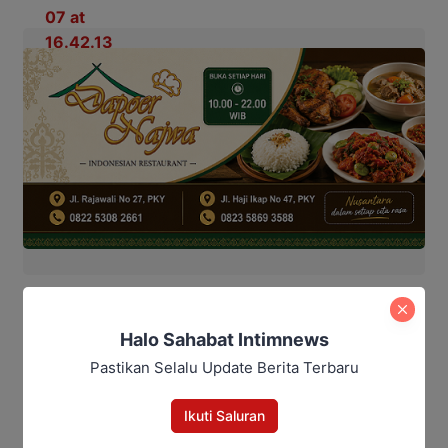
Penulis : Redha
Editor : Editor
Halo Sahabat Intimnews
Pastikan Selalu Update Berita Terbaru
Bagikan
Ikuti Saluran
Facebook
WhatsApp
Twitter
Telegram