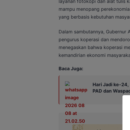
layanan fotokopi dan alat tulis 
mampu menopang perekonomian l
yang berbasis kebutuhan masyar
Dalam sambutannya, Gubernur Ag
pengurus koperasi dan mendoron
menegaskan bahwa koperasi me
kemandirian ekonomi masyaraka
Baca Juga:
Hari Jadi ke-24
PAD dan Waspad