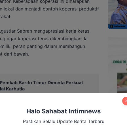
kantor. Keberadaan koperasi ini diharapkan
okal dan menjadi contoh koperasi produktif
akat.
ustiar Sabran mengapresiasi kerja keras
g agar koperasi terus dikembangkan. Ia
miliki peran penting dalam membangun
t dari bawah.
, Pemkab Barito Timur Diminta Perkuat
ai Karhutla
Halo Sahabat Intimnews
Pastikan Selalu Update Berita Terbaru