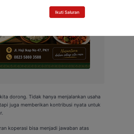
Ikuti Saluran
s kita dorong. Tidak hanya menjalankan usaha
tapi juga memberikan kontribusi nyata untuk
r.
an koperasi bisa menjadi jawaban atas