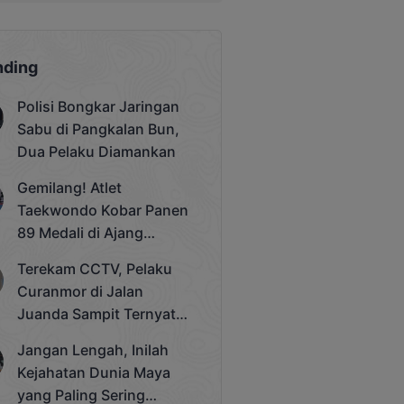
nding
Polisi Bongkar Jaringan
Sabu di Pangkalan Bun,
Dua Pelaku Diamankan
Gemilang! Atlet
Taekwondo Kobar Panen
89 Medali di Ajang
Bergengsi Rektor Unda
Terekam CCTV, Pelaku
Cup 2025
Curanmor di Jalan
Juanda Sampit Ternyata
Seorang PNS
Jangan Lengah, Inilah
Kejahatan Dunia Maya
yang Paling Sering