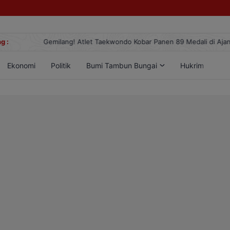
g :
Gemilang! Atlet Taekwondo Kobar Panen 89 Medali di Ajang Berge
Ekonomi
Politik
Bumi Tambun Bungai
Hukrim
Lif