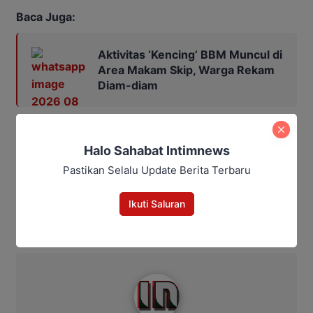
Baca Juga:
Aktivitas ‘Kencing’ BBM Muncul di
Area Makam Skip, Warga Rekam
Diam-diam
Editor: Andrian
Halo Sahabat Intimnews
Pastikan Selalu Update Berita Terbaru
Bagikan
Ikuti Saluran
Facebook
WhatsApp
Twitter
Telegram
Intim News