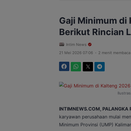
Gaji Minimum di 
Berikut Rincian
Intim News
.
21 Mei 2026 07:06
2 menit membaca
Facebook
WhatsApp
Twitter
Telegram
Ilustras
INTIMNEWS.COM, PALANGKA 
karyawan perusahaan mulai menc
Minimum Provinsi (UMP) Kalima