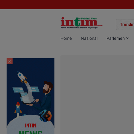
gan Sabu di Pangkalan Bun, Dua Pelaku Diamankan
Trendin
Home
Nasional
Parlemen