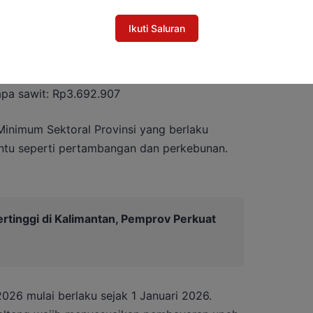
nimum terbaru di Kalimantan Tengah tahun
Ikuti Saluran
: Rp3.686.138
Rp3.714.130
pa sawit: Rp3.692.907
inimum Sektoral Provinsi yang berlaku
entu seperti pertambangan dan perkebunan.
Tertinggi di Kalimantan, Pemprov Perkuat
26 mulai berlaku sejak 1 Januari 2026.