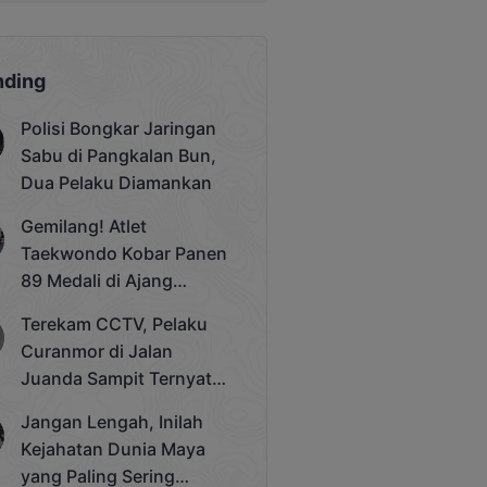
nding
Polisi Bongkar Jaringan
Sabu di Pangkalan Bun,
Dua Pelaku Diamankan
Gemilang! Atlet
Taekwondo Kobar Panen
89 Medali di Ajang
Bergengsi Rektor Unda
Terekam CCTV, Pelaku
Cup 2025
Curanmor di Jalan
Juanda Sampit Ternyata
Seorang PNS
Jangan Lengah, Inilah
Kejahatan Dunia Maya
yang Paling Sering