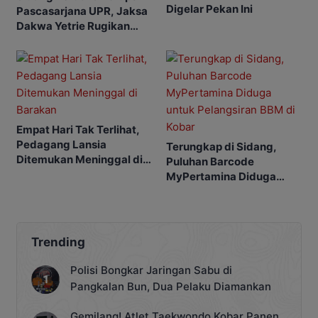
Digelar Pekan Ini
Pascasarjana UPR, Jaksa
Dakwa Yetrie Rugikan
Negara Rp2,4 Miliar
Empat Hari Tak Terlihat,
Pedagang Lansia
Terungkap di Sidang,
Ditemukan Meninggal di
Puluhan Barcode
Barakan
MyPertamina Diduga
untuk Pelangsiran BBM di
Kobar
Trending
Polisi Bongkar Jaringan Sabu di
Pangkalan Bun, Dua Pelaku Diamankan
Gemilang! Atlet Taekwondo Kobar Panen