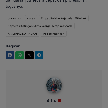
ditindaklanjuti secara cepat dan profesional,”
tegasnya.
curanmor
curas
Empat Pelaku Kejahatan Dibekuk
Kapolres Katingan Minta Warga Tetap Waspada
KRIMINAL.KATINGAN
Polres Katingan
Bagikan
Facebook
WhatsApp
Twitter
Telegram
Bitro
Bitro