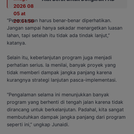
“
Perencanaan
harus
benar-
benar
diperhatikan.
Jangan
sampai
hanya
sekadar
menargetkan
luasan
lahan,
tapi
setelah
itu
tidak
ada
tindak
lanjut,”
katanya.
Selain
itu,
keberlanjutan
program
juga
menjadi
perhatian
serius.
Ia
menilai,
banyak
proyek
yang
tidak
memberi
dampak
jangka
panjang
karena
kurangnya
strategi
lanjutan
pasca-
implementasi.
“
Pengalaman
selama
ini
menunjukkan
banyak
program
yang
berhenti
di
tengah
jalan
karena
tidak
dirancang
untuk
berkelanjutan.
Padahal,
kita
sangat
membutuhkan
dampak
jangka
panjang
dari
program
seperti
ini,”
ungkap
Junaidi.