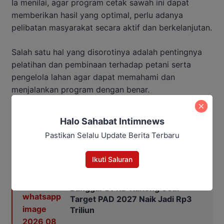
Ia
menilai,
agar
program
cetak
sawah
ini
dapat
memberikan
hasil
yang
optimal,
perlu
adanya
pelibatan
masyarakat
secara
aktif
dan
berkelanjutan.
Salah
satu
hal
yang
disorotinya
adalah
pentingnya
pelatihan
dan
pembinaan
terhadap
petani
serta
pengelola
lahan
agar
dapat
memahami
dan
menjalankan
program
dengan
benar.
“
Pembinaan
SDM
sangat
krusial.
Masyarakat
perlu
Halo Sahabat Intimnews
diberi
pelatihan
agar
program
benar-
benar
bisa
Pastikan Selalu Update Berita Terbaru
dirasakan
manfaatnya
di
tingkat
bawah,”
ujarnya.
Ikuti Saluran
Baca Juga:
Banggar DPRD Kalteng Usul
Target PAD 2027 Naik Jadi Rp3
Triliun