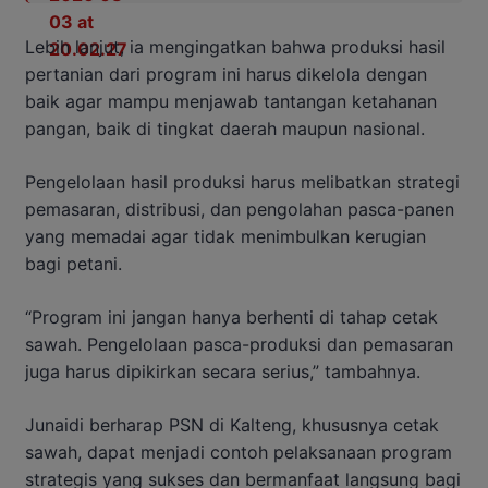
Lebih
lanjut,
ia
mengingatkan
bahwa
produksi
hasil
pertanian
dari
program
ini
harus
dikelola
dengan
baik
agar
mampu
menjawab
tantangan
ketahanan
pangan,
baik
di
tingkat
daerah
maupun
nasional.
Pengelolaan
hasil
produksi
harus
melibatkan
strategi
pemasaran,
distribusi,
dan
pengolahan
pasca-
panen
yang
memadai
agar
tidak
menimbulkan
kerugian
bagi
petani.
“
Program
ini
jangan
hanya
berhenti
di
tahap
cetak
sawah.
Pengelolaan
pasca-
produksi
dan
pemasaran
juga
harus
dipikirkan
secara
serius,”
tambahnya.
Junaidi
berharap
PSN
di
Kalteng,
khususnya
cetak
sawah,
dapat
menjadi
contoh
pelaksanaan
program
strategis
yang
sukses
dan
bermanfaat
langsung
bagi