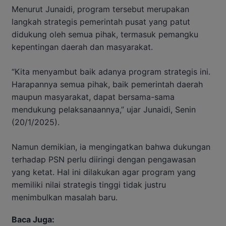
Menurut
Junaidi,
program
tersebut
merupakan
langkah
strategis
pemerintah
pusat
yang
patut
didukung
oleh
semua
pihak,
termasuk
pemangku
kepentingan
daerah
dan
masyarakat.
“
Kita
menyambut
baik
adanya
program
strategis
ini.
Harapannya
semua
pihak,
baik
pemerintah
daerah
maupun
masyarakat,
dapat
bersama-
sama
mendukung
pelaksanaannya,”
ujar
Junaidi,
Senin
(
20/
1/
2025).
Namun
demikian,
ia
mengingatkan
bahwa
dukungan
terhadap
PSN
perlu
diiringi
dengan
pengawasan
yang
ketat.
Hal
ini
dilakukan
agar
program
yang
memiliki
nilai
strategis
tinggi
tidak
justru
menimbulkan
masalah
baru.
Baca Juga: