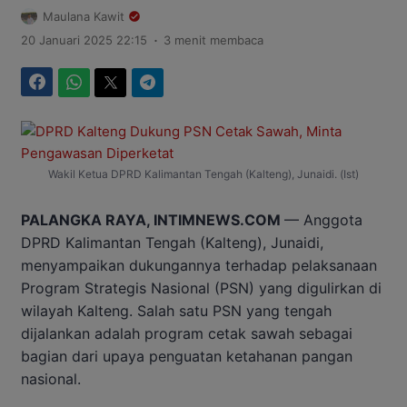
Maulana Kawit
.
20 Januari 2025 22:15
3 menit membaca
Facebook
WhatsApp
Twitter
Telegram
Wakil Ketua DPRD Kalimantan Tengah (Kalteng), Junaidi. (Ist)
PALANGKA
RAYA,
INTIMNEWS.COM
—
Anggota
DPRD
Kalimantan
Tengah (
Kalteng),
Junaidi,
menyampaikan
dukungannya
terhadap
pelaksanaan
Program
Strategis
Nasional (
PSN)
yang
digulirkan
di
wilayah
Kalteng.
Salah
satu
PSN
yang
tengah
dijalankan
adalah
program
cetak
sawah
sebagai
bagian
dari
upaya
penguatan
ketahanan
pangan
nasional.