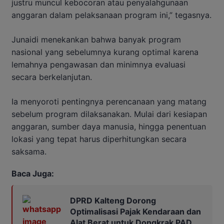
justru
muncul
kebocoran
atau
penyalahgunaan
anggaran
dalam
pelaksanaan
program
ini,”
tegasnya.
Junaidi
menekankan
bahwa
banyak
program
nasional
yang
sebelumnya
kurang
optimal
karena
lemahnya
pengawasan
dan
minimnya
evaluasi
secara
berkelanjutan.
Ia
menyoroti
pentingnya
perencanaan
yang
matang
sebelum
program
dilaksanakan.
Mulai
dari
kesiapan
anggaran,
sumber
daya
manusia,
hingga
penentuan
lokasi
yang
tepat
harus
diperhitungkan
secara
saksama.
Baca Juga:
DPRD Kalteng Dorong
Optimalisasi Pajak Kendaraan dan
Alat Berat untuk Dongkrak PAD