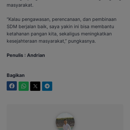
masyarakat.
“
Kalau
pengawasan,
perencanaan,
dan
pembinaan
SDM
berjalan
baik,
saya
yakin
ini
bisa
membantu
ketahanan
pangan
kita,
sekaligus
meningkatkan
kesejahteraan
masyarakat,”
pungkasnya.
Penulis : Andrian
Bagikan
Facebook
WhatsApp
Twitter
Telegram
Maulana Kawit