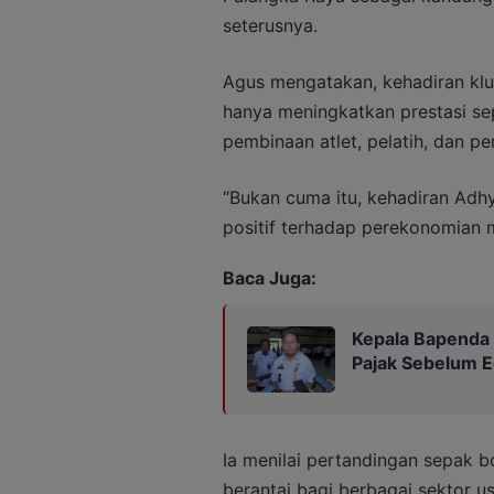
seterusnya.
Agus mengatakan, kehadiran klub
hanya meningkatkan prestasi se
pembinaan atlet, pelatih, dan p
“Bukan cuma itu, kehadiran Ad
positif terhadap perekonomian m
Baca Juga:
Kepala Bapenda
Pajak Sebelum 
Ia menilai pertandingan sepak b
berantai bagi berbagai sektor u