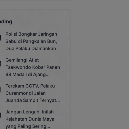
nding
Polisi Bongkar Jaringan
Sabu di Pangkalan Bun,
Dua Pelaku Diamankan
Gemilang! Atlet
Taekwondo Kobar Panen
89 Medali di Ajang
Bergengsi Rektor Unda
Terekam CCTV, Pelaku
Cup 2025
Curanmor di Jalan
Juanda Sampit Ternyata
Seorang PNS
Jangan Lengah, Inilah
Kejahatan Dunia Maya
yang Paling Sering