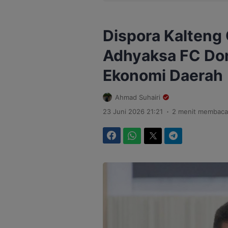
Dispora Kalteng 
Adhyaksa FC Don
Ekonomi Daerah
Ahmad Suhairi
.
23 Juni 2026 21:21
2 menit membaca
Facebook
WhatsApp
Twitter
Telegram