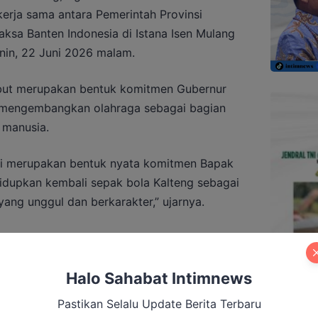
rja sama antara Pemerintah Provinsi
ksa Banten Indonesia di Istana Isen Mulang
nin, 22 Juni 2026 malam.
ebut merupakan bentuk komitmen Gubernur
m mengembangkan olahraga sebagai bagian
 manusia.
ni merupakan bentuk nyata komitmen Bapak
dupkan kembali sepak bola Kalteng sebagai
ng unggul dan berkarakter,” ujarnya.
 Siapkan Penguatan Layanan Stroke
Halo Sahabat Intimnews
en dan Desa
Pastikan Selalu Update Berita Terbaru